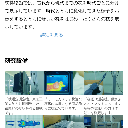
枕博物館では、古代から現代までの枕を時代ごとに分け
て展示しています。時代とともに変化してきた様子をお
伝えするとともに珍しい枕をはじめ、たくさんの枕を展
示しています。
詳細を見る
研究設備
『寝返り測定機』敷きふ
『サーモカメラ』快適な
『枕選定測定機』東京工
とん・マットレス・まく
寝床内温度になる商品作
業大学と共同開発した、
ら等の寝返りの力（体
りに役立てています。
後頭部の形状を測る機械
動）を測定します。
です。