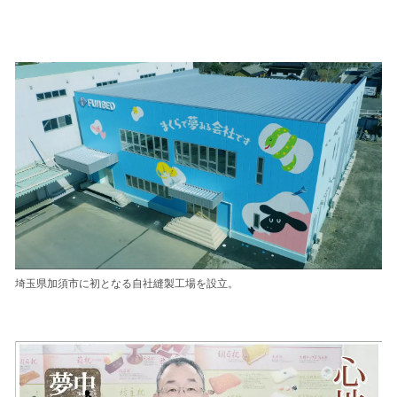
い
ね
！
数
を
読
み
込
み
中
で
す
埼玉県加須市に初となる自社縫製工場を設立。