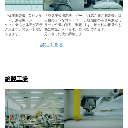
『体圧測定機（Xセンサ
『枕高さ硬さ測定機』首
『空気圧式測定機』ゲー
ー）』測定機（シート）
と後頭部の高さを測定し
ム機のようなコントロー
の上に乗ると体圧が表示
ます。硬さ枕の反発性も
ラーで空気の調整、測定
されます。寝返りも測定
測定できます。
機に空気が入ります。自
できます。
分に合った枕に調整しま
す。
詳細を見る
縫製工場