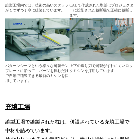
縫製工場内では、技術の高いスタッフ
CADで作成された型紙はプロジェクタ
が１つずつ丁寧に縫製しています。
ーに投影された裁断機で正確に裁断し
ます。
パターンシーマという様々な縫製テン
上下の送り刃で縫製がずれにくいロッ
プレートに沿って、パーツを挟むだけ
クミシンを採用しています。
で自動で縫製できる最新のミシンを採
用しています。
充填工場
縫製工場で縫製された枕は、併設されている充填工場で
中材を詰めています。