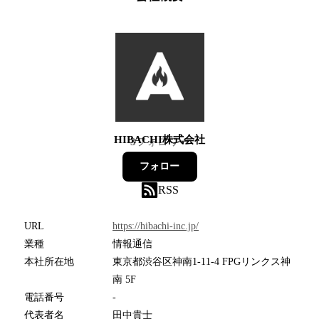
HIBACHI株式会社
3
フォロワー
フォロー
RSS
URL
https://hibachi-inc.jp/
業種
情報通信
本社所在地
東京都渋谷区神南1-11-4 FPGリンクス神
南 5F
電話番号
-
代表者名
田中貴士