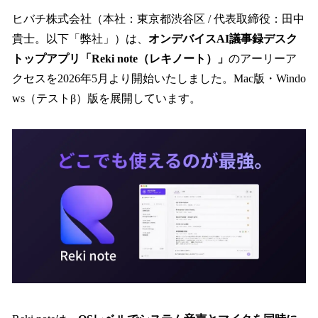
ね
！
ヒバチ株式会社（本社：東京都渋谷区 / 代表取締役：田中
数
貴士。以下「弊社」）は、
オンデバイスAI議事録デスク
を
トップアプリ「Reki note（レキノート）」
のアーリーア
読
み
クセスを2026年5月より開始いたしました。Mac版・Windo
込
ws（テストβ）版を展開しています。
み
中
で
す