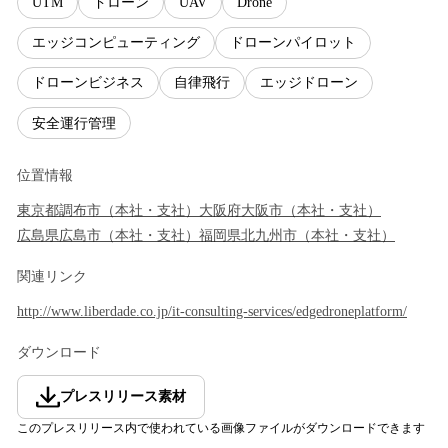
UTM
ドローン
UAV
Drone
エッジコンピューティング
ドローンパイロット
ドローンビジネス
自律飛行
エッジドローン
安全運行管理
位置情報
東京都
調布市
（
本社・支社
）
大阪府
大阪市
（
本社・支社
）
広島県
広島市
（
本社・支社
）
福岡県
北九州市
（
本社・支社
）
関連リンク
http://www.liberdade.co.jp/it-consulting-services/edgedroneplatform/
ダウンロード
プレスリリース素材
このプレスリリース内で使われている画像ファイルがダウンロードできます