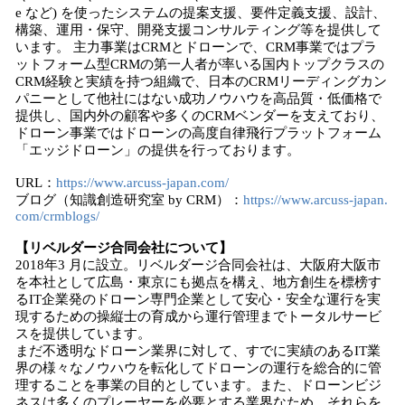
e など) を使ったシステムの提案支援、要件定義支援、設計、
構築、運用・保守、開発支援コンサルティング等を提供して
います。 主力事業はCRMとドローンで、CRM事業ではプラ
ットフォーム型CRMの第一人者が率いる国内トップクラスの
CRM経験と実績を持つ組織で、日本のCRMリーディングカン
パニーとして他社にはない成功ノウハウを高品質・低価格で
提供し、国内外の顧客や多くのCRMベンダーを支えており、
ドローン事業ではドローンの高度自律飛行プラットフォーム
「エッジドローン」の提供を行っております。
URL：
https://www.arcuss-japan.com/
ブログ（知識創造研究室 by CRM）：
https://www.arcuss-japan.
com/crmblogs/
【
リベルダージ合同会社
について】
2018年3 月に設立。リベルダージ合同会社は、大阪府大阪市
を本社として広島・東京にも拠点を構え、地方創生を標榜す
るIT企業発のドローン専門企業として安心・安全な運行を実
現するための操縦士の育成から運行管理までトータルサービ
スを提供しています。
まだ不透明なドローン業界に対して、すでに実績のあるIT業
界の様々なノウハウを転化してドローンの運行を総合的に管
理することを事業の目的としています。また、ドローンビジ
ネスは多くのプレーヤーを必要とする業界なため、それらを