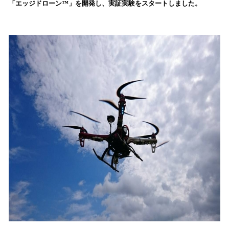
「エッジドローン™」を開発し、実証実験をスタートしました。
み
込
み
中
で
す