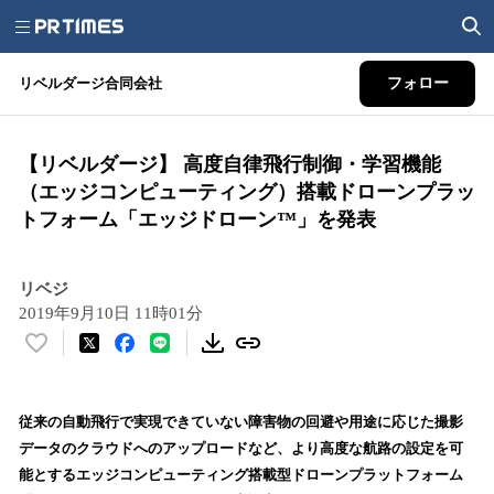
リベルダージ合同会社
フォロー
【リベルダージ】 高度自律飛行制御・学習機能
（エッジコンピューティング）搭載ドローンプラッ
トフォーム「エッジドローン™」を発表
リベジ
2019年9月10日 11時01分
い
い
ね
！
従来の自動飛行で実現できていない障害物の回避や用途に応じた撮影
数
データのクラウドへのアップロードなど、より高度な航路の設定を可
を
能とするエッジコンピューティング搭載型ドローンプラットフォーム
読