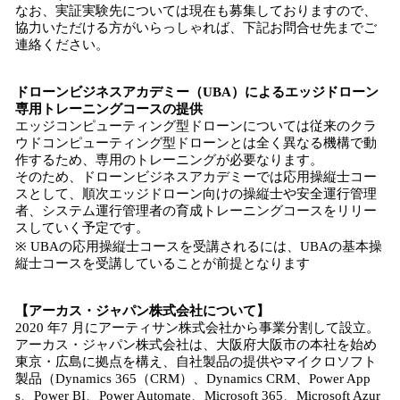
なお、実証実験先については現在も募集しておりますので、
協力いただける方がいらっしゃれば、下記お問合せ先までご
連絡ください。
ドローンビジネスアカデミー（U
BA
）によるエッジドローン
専用トレーニング
コース
の提供
エッジコンピューティング型ドローンについては従来のクラ
ウドコンピューティング型ドローンとは全く異なる機構で動
作するため、専用のトレーニングが必要なります。
そのため、ドローンビジネスアカデミーでは応用操縦士コー
スとして、順次エッジドローン向けの操縦士や安全運行管理
者、システム運行管理者の育成トレーニングコースをリリー
スしていく予定です。
※ UBAの応用操縦士コースを受講されるには、UBAの基本操
縦士コースを受講していることが前提となります
【アーカス・ジャパン株式会社について】
2020 年7 月にアーティサン株式会社から事業分割して設立。
アーカス・ジャパン株式会社は、大阪府大阪市の本社を始め
東京・広島に拠点を構え、自社製品の提供やマイクロソフト
製品（Dynamics 365（CRM）、Dynamics CRM、Power App
s、Power BI、Power Automate、Microsoft 365、Microsoft Azur