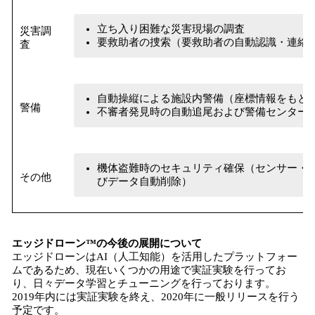
立ち入り困難な災害現場の調査
災害調
要救助者の捜索（要救助者の自動認識・連絡
査
自動操縦による施設内警備（座標情報をもと
警備
不審者発見時の自動追尾および警備センター
機体盗難時のセキュリティ確保（センサー・
その他
びデータ自動削除）
エッジドローン™の
今後の展開について
エッジドローンはAI（人工知能）を活用したプラットフォー
ムであるため、現在いくつかの用途で実証実験を行ってお
り、日々データ学習とチューニングを行っております。
2019年内には実証実験を終え、2020年に一般リリースを行う
予定です。