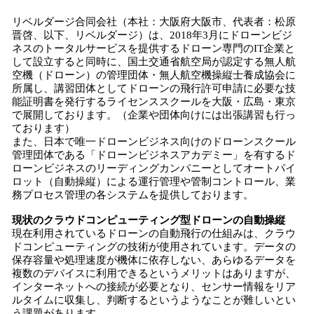
リベルダージ合同会社（本社：大阪府大阪市、代表者：松原
晋啓、以下、リベルダージ）は、2018年3月にドローンビジ
ネスのトータルサービスを提供するドローン専門のIT企業と
して設立すると同時に、国土交通省航空局が認定する無人航
空機（ドローン）の管理団体・無人航空機操縦士養成協会に
所属し、講習団体としてドローンの飛行許可申請に必要な技
能証明書を発行するライセンススクールを大阪・広島・東京
で展開しております。（企業や団体向けには出張講習も行っ
ております）
また、日本で唯一ドローンビジネス向けのドローンスクール
管理団体である「ドローンビジネスアカデミー」を有するド
ローンビジネスのリーディングカンパニーとしてオートパイ
ロット（自動操縦）による運行管理や管制コントロール、業
務プロセス管理の各システムを提供しております。
現状の
クラウドコンピューティング型ドローンの
自動操縦
現在利用されているドローンの自動飛行の仕組みは、クラウ
ドコンピューティングの技術が使用されています。データの
保存容量や処理速度が機体に依存しない、あらゆるデータを
複数のデバイスに利用できるというメリットはありますが、
インターネットへの接続が必要となり、センサー情報をリア
ルタイムに収集し、判断するというようなことが難しいとい
う課題があります。