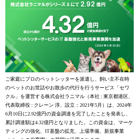
を
読
み
込
み
中
で
す
ご家庭にプロのペットシッターを派遣し、飼い主不在時
のペットのお世話やお散歩の代行を行うサービス「セワ
クル」を運営する株式会社ラニマル（本社 : 東京都港区、
代表取締役 : クレーン 淳、設立：2021年5月）は、2024年
6月10日に2.92億円の資金調達を完了したことを発表し、
累計調達額は4.32億円となりました。この資金は、マーケ
ティングの強化、IT基盤の拡充、上場準備、新規事業