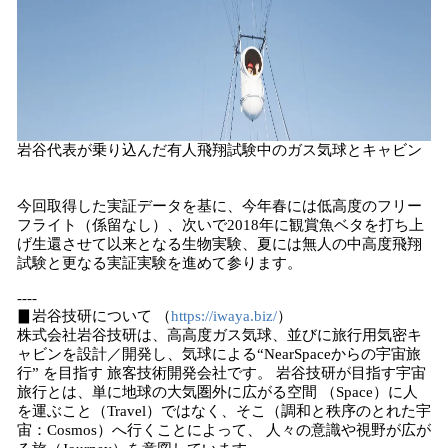
岩谷代表が乗り込んだ有人飛翔試験中のガス気球とキャビン
今回取得した実証データを基に、今年春には低高度のフリー
フライト（係留なし）、次いで2018年に観賞魚ベタを打ち上
げ生還させて以来となる生物実験、夏には無人の中高度飛翔
試験と更なる実証実験を進めて参ります。
----
▊岩谷技研について （
https://iwaya.biz/
）
株式会社岩谷技研は、高高度ガス気球、並びに旅行用気密キ
ャビンを設計／開発し、気球による“NearSpaceからの宇宙旅
行” を目指す 旅客技術開発会社です。 岩谷技研が目指す宇宙
旅行とは、単に地球の大気圏外に広がる空間 （Space）に人
を運ぶこと（Travel）ではなく、そこ（調和と秩序のとれた宇
宙：Cosmos）へ行くことによって、 人々の意識や視野が広が