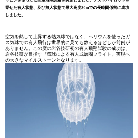
ャビンを使った低高度飛翔試験を実施しました。テストパイロットを
み
乗せた有人状態、及び無人状態で最大高度30mでの長時間係留に成功
込
しました。
み
中
で
す
空気を熱して上昇する熱気球ではなく、ヘリウムを使ったガ
ス気球での有人飛行は世界的に見ても数えるほどしか前例が
ありません。この度の岩谷技研初の有人飛翔試験の成功は、
岩谷技研が目指す『気球による有人成層圏フライト』実現へ
の大きなマイルストーンとなります。