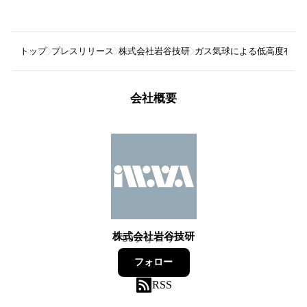
トップ
プレスリリース
株式会社岩谷技研
ガス気球による低高度有人
会社概要
株式会社岩谷技研
50
フォロワー
フォロー
RSS