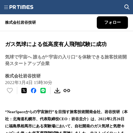
株式会社岩谷技研
フォロー
ガス気球による低高度有人飛翔試験に成功
気球で宇宙へ 誰もが“宇宙の入り口”を体験できる旅客技術開
発スタートアップ企業
株式会社岩谷技研
2022年3月4日 15時30分
い
い
ね
！
“NearSpaceからの宇宙旅行”を目指す旅客技術開発会社、岩谷技研（本
数
社：北海道札幌市、代表取締役CEO：岩谷圭介）は、2022年2月26日
を
に福島県相馬市にある実験場において、自社開発のガス気球と気密キ
読