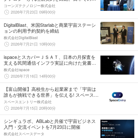
宙ビジネス展開を本格始動
コーンズテクノロジー株式会社
2026年7月23日 09時00分
DigitalBlast、米国Starlabと商業宇宙ステーシ
ョンの利用予約契約を締結
株式会社DigitalBlast
2026年7月21日 10時00分
ispaceとスカパーＪＳＡＴ、日本の月探査を
支える民間通信インフラ実証に向けた覚書を
締結
株式会社ispace
2026年7月16日 14時00分
【富山開催】高校生から起業家まで「宇宙は
誰もが挑戦できる世界」を伝える! スペースエ
ントリー COO松本翔平が同日登壇
スペースエントリー株式会社
2026年7月15日 20時00分
シンギュラボ、ABLabと共催で宇宙ビジネス
入門・交流イベントを7月23日に開催
株式会社スペースデータ