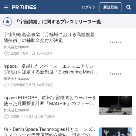
ログイン
新規登録
「宇宙開発」に関するプレスリリース一覧
宇宙戦略基金事業「月極域における高精度着
陸技術」の補助金交付が決定
株式会社ispace
2026年8月7日 16時00分
ispace、卓越したスペース・エンジニアリン
グ能力を認定する新制度「Engineering Master
Program」開始
株式会社ispace
2026年8月6日 14時00分
ispace EUROPE、欧州宇宙機関とローバーを
使った月面探査計画「MAGPIE」のフェーズ2
契約を締結
株式会社ispace
2026年7月24日 08時50分
独・Berlin Space Technologies社とコーンズテ
クノロジーが代理店契約を締結、日本での宇