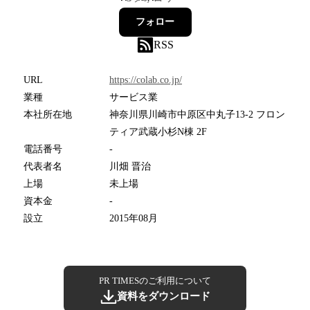
フォロー
RSS
URL
https://colab.co.jp/
業種
サービス業
本社所在地
神奈川県川崎市中原区中丸子13-2 フロン
ティア武蔵小杉N棟 2F
電話番号
-
代表者名
川畑 晋治
上場
未上場
資本金
-
設立
2015年08月
PR TIMESのご利用について
資料をダウンロード