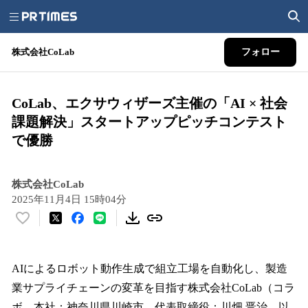
株式会社CoLab
フォロー
CoLab、エクサウィザーズ主催の「AI × 社会
課題解決」スタートアップピッチコンテスト
で優勝
株式会社CoLab
2025年11月4日 15時04分
い
い
ね
！
AIによるロボット動作生成で組立工場を自動化し、製造
数
業サプライチェーンの変革を目指す株式会社CoLab（コラ
を
ボ、本社：神奈川県川崎市、代表取締役：川畑 晋治、以