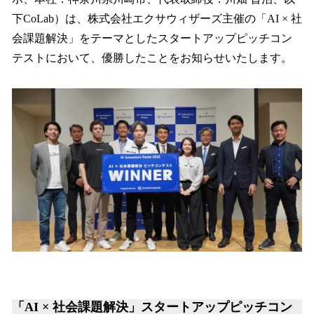
読
み
下CoLab）は、株式会社エクサウィザーズ主催の「AI × 社
込
会課題解決」をテーマとしたスタートアップピッチコン
み
テストにおいて、優勝したことをお知らせいたします。
中
で
す
「AI × 社会課題解決」スタートアップピッチコン