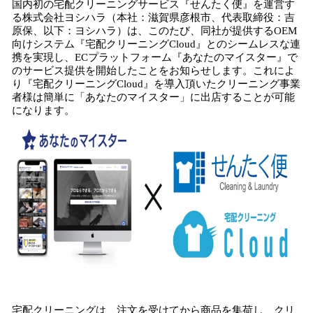
国内初の宅配クリーニングサービス『せんたく便』を運営す
み
る株式会社ヨシハラ（本社：滋賀県彦根市、代表取締役：吉
込
原保、以下：ヨシハラ）は、このたび、同社が提供するOEM
み
向けシステム『宅配クリーニングCloud』とのシームレスな連
中
携を実現し、ECプラットフォーム『あなたのマイスター』で
のサービス提供を開始したことをお知らせします。これによ
で
り『宅配クリーニングCloud』を導入頂いたクリーニング事業
す
者様は簡単に「あなたのマイスター」に出店することが可能
になります。
宅配クリーニングは、注文を受けてから商品を集荷し、クリ