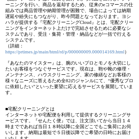
ーニングを行い、商品を返却するため、従来のeコマースの仕
組みでは商品管理や納期管理が困難で、場合によっては納期
遅延や紛失にもつながり、昨今問題となっております。ヨシ
ハラが提供する『宅配クリーニングCloud』とは、宅配クリー
ニングをインターネット上だけで完結させるために必要なシ
ステムであり、受注・集荷・管理・納品などが一括で行える
システムです。
（詳細：
https://prtimes.jp/main/html/rd/p/000000009.000014169.html
）
『あなたのマイスター』は、腕のいいプロとモノを大切にし
たいお客様をつなぐサービスです。現在は、鞄や靴の修理・
メンテナンス、ハウスクリーニング、家の修繕などお客様の
様々なニーズに答えるため全82のジャンルにて、“優秀なプロ
に依頼したい”といった要望に応えるサービスを展開していま
す。
■宅配クリーニングとは
インターネットや宅配便を利用して提供するクリーニングサ
ービスです。『せんたく便』では、注文頂いてから当日１４
時までであれば当日１８時以降に全国どこでもご集荷にお伺
いします。納期は最短で５日後以降でご希望の日時にお届け
いたします。