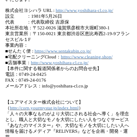
株式会社ヨシハラ URL :
http://www.yoshihara-cl.co.jp/
​設立 ：1981年5月26日
代表 ：代表取締役 吉原保
本社所在地：〒522-0026 滋賀県彦根市大堀町380-1
東京営業所：〒150-0021 東京都渋谷区恵比寿西2-19-9フラン
セスビル１F
事業内容：
■せんたく便 :
https://www.sentakubin.co.jp/
■宅配クリーニングCloud：
https://www.cleaning.shop/
■店舗事業：
http://www.yoshihara-cl.co.jp/
【本件に関する報道関係者からのお問合せ先】
電話：0749-24-0425
FAX：0749-24-0176
メールアドレス：info@yoshihara-cl.co.jp
【ユアマイスター株式会社について】
（
http://corp.yourmystar.jp/index.html
）
「人々の大事なものがより大切にされる社会へ導く」を理念
とし、職人と大切なモノを大切にしたい人をつなぐサービス
『あなたのマイスター』や、大切なモノを大切にしたい人へ
情報を届けるメディア『RELIVERS』などを企画・開発・運