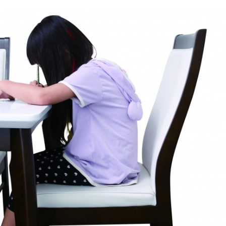
込
み
中
で
す