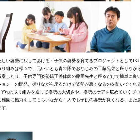
しい姿勢に戻してあげる・子供の姿勢を育てるプロジェクトとしてIKU
取り組みは様々で、元いいとも青年隊でおなじみの工藤兄弟と座りなが
考案したり、子供専門姿勢矯正整体師の藤岡先生と座るだけで簡単に良
ション」の開発、握りながら座るだけで姿勢が悪くなるのを防いでくれ
それぞれの取り組みを通して姿勢の大切さや、姿勢のケアを広めていくプ
幼稚園に協力をしてもらいながら１人でも子供の姿勢が良くなる、また
ます。