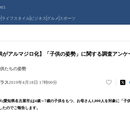
ES
ン
ライフスタイル
ビジネス
グルメ
スポーツ
子供がアルマジロ化】「子供の姿勢」に関する調査アンケ
供たちの姿勢
ラス
2019年4月18日 17時00分
い
い
ね
(愛知県名古屋市)は4歳～7歳の子供をもつ、お母さん1,000人を対象に「
！
したのでご報告します。
数
を
読
み