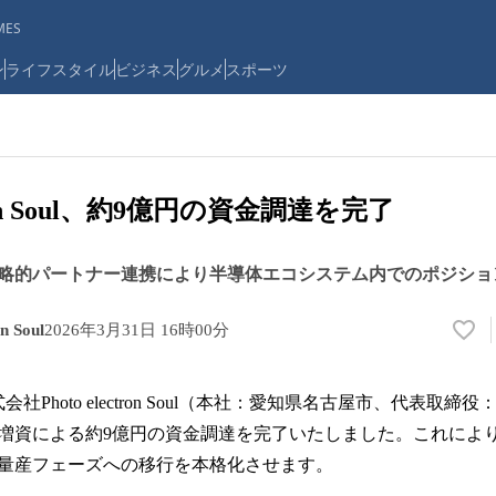
ES
ン
ライフスタイル
ビジネス
グルメ
スポーツ
ctron Soul、約9億円の資金調達を完了
略的パートナー連携により半導体エコシステム内でのポジショ
 Soul
2026年3月31日 16時00分
い
い
ね
式会社Photo electron Soul（本社：愛知県名古屋市、代表取
！
数
増資による約9億円の資金調達を完了いたしました。これにより
を
量産フェーズへの移行を本格化させます。
読