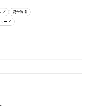
ップ
資金調達
カソード
/