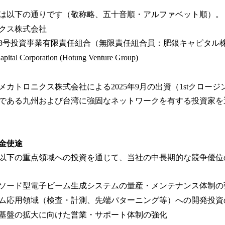
み
込
は以下の通りです（敬称略、五十音順・アルファベット順）。
み
クス株式会社
中
3号投資事業有限責任組合（無限責任組合員：肥銀キャピタル
で
す
ital Corporation (Hotung Venture Group)
カトロニクス株式会社による2025年9月の出資（1stクロー
である九州および台湾に強固なネットワークを有する投資家を
金使途
以下の重点領域への投資を通じて、当社の中長期的な競争優位
ソード型電子ビーム生成システムの量産・メンテナンス体制の
ム応用領域（検査・計測、先端パターニング等）への開発投資
基盤の拡大に向けた営業・サポート体制の強化