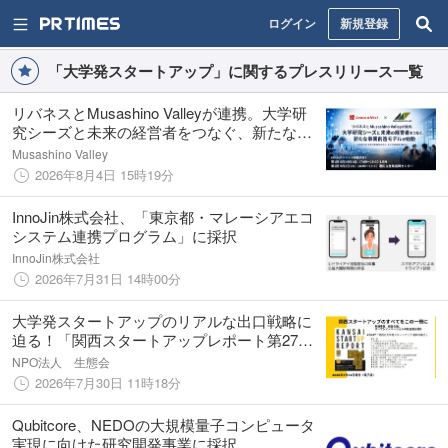
ログイン
新規登録
「大学発スタートアップ」に関するプレスリリース一覧
リバネスとMusashino Valleyが連携。大学研
究シーズと未来の経営者をつなぐ、新たな事
業創造モデルが始動
Musashino Valley
2026年8月4日 15時19分
InnoJin株式会社、「東京都・マレーシアエコ
システム連携プログラム」に採択
InnoJin株式会社
2026年7月31日 14時00分
大学発スタートアップのリアルな出口戦略に
迫る！「関西スタートアップレポート第27
号」7月末発刊
NPO法人 生態会
2026年7月30日 11時18分
Qubitcore、NEDOの大規模量子コンピュータ
実現に向けた研究開発事業に採択