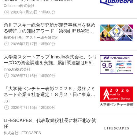
Qubitcore株式会社
2026年7月23日 11時00分
角川アスキー総合研究所が運営事務局を務め
る特許庁の知財アワード「第8回 IP BASE
AWARD」を開催
株式会社角川アスキー総合研究所
2026年7月17日 13時00分
大学発スタートアップ InnoJin株式会社、シリ
ーズCの資金調達を実施。累計調達額は9.5億
円に。
InnoJin株式会社
2026年7月16日 14時00分
「大学発ベンチャー表彰２０２６」最終ノミ
ネート企業６社を選定！８月２７日に東京ビ
ッグサイトで表彰式・受賞企業ピッチを開催
JST
2026年7月15日 12時00分
LIFESCAPES、代表取締役社長に林正彬が就
任
株式会社LIFESCAPES