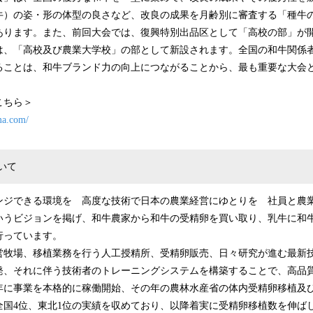
牛）の姿・形の体型の良さなど、改良の成果を月齢別に審査する「種牛
あります。また、前回大会では、復興特別出品区として「高校の部」が
らは、「高校及び農業大学校」の部として新設されます。全国の和牛関係
ることは、和牛ブランド力の向上につながることから、最も重要な大会
こちら＞
ma.com/
いて
ンジできる環境を 高度な技術で日本の農業経営にゆとりを 社員と農
いうビジョンを掲げ、和⽜農家から和⽜の受精卵を買い取り、乳⽜に和
⾏っています。
営牧場、移植業務を行う人工授精所、受精卵販売、日々研究が進む最新
発、それに伴う技術者のトレーニングシステムを構築することで、高品
5年に事業を本格的に稼働開始、その年の農林水産省の体内受精卵移植及
全国4位、東北1位の実績を収めており、以降着実に受精卵移植数を伸ば