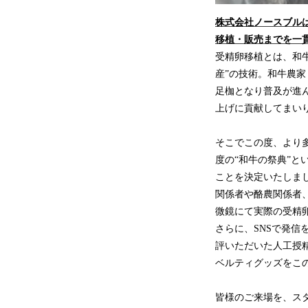
株式会社ノースブル
移植・販売までを一
受精卵移植とは、和
産”の技術。和牛農
足枷となり普及が進
上げに貢献してまい
そこでこの度、より
度の“和牛の祭典”と
ことを決定いたしま
関係者や酪農関係者
微鏡にて実際の受精
さらに、SNSで発信
評いただいた人工授
ベルティグッズをこ
皆様のご来場を、ス