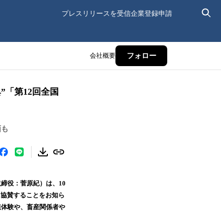
プレスリリースを受信
企業登録申請
会社概要
フォロー
「第12回全国
画も
締役：菅原紀）は、10
」に協賛することをお知ら
植体験や、畜産関係者や