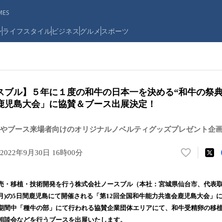
ES
ン
ライフスタイル
ビジネス
グルメ
スポーツ
スブル】５年に１度の和牛の日本一を決める“和牛の祭典”
鹿児島大会」に協賛＆ブース出展決定！
やブース来場者向けのオリジナルノベルティグッズプレゼント企
2022年9月30日 16時00分
い
い
ね
売・移植・技術開発を⾏う株式会社ノースブル（本社：宮城県仙台市、代表取
！
祝・月)の5日間鹿児島にて開催される「第12回全国和牛能力共進会鹿児島大会
数
期間中「種牛の部」にて行われる協賛企業団体エリアにて、和牛受精卵の移
を
読
相談会などを行うブースを出展いたします。