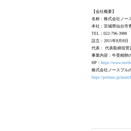
【会社概要】
名称：株式会社ノー
本社：宮城県仙台市⻘
TEL：022-796-3988
設⽴：2011年8⽉8⽇
代表： 代表取締役菅
事業内容：⽜受精卵
HP：
https://www.north
株式会社ノースブル
https://prtimes.jp/mai