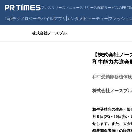
プレスリリース・ニュースリリース配信サービスのPR TIM
Top
テクノロジー
モバイル
アプリ
エンタメ
ビューティー
ファッショ
株式会社ノースブル
【株式会社ノー
和牛能力共進会
和牛受精卵移植体験
株式会社ノースブル
和牛受精卵の⽣産・販
月６日(木)～10日(
せします。また、大会
酪農関係者向けの経営