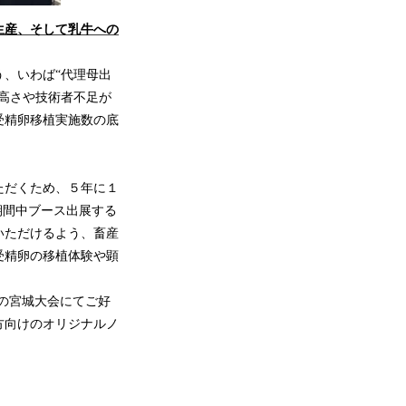
生産、そして乳牛への
、いわば“代理母出
高さや技術者不足が
受精卵移植実施数の底
ただくため、５年に１
期間中ブース出展する
いただけるよう、畜産
受精卵の移植体験や顕
回の宮城大会にてご好
方向けのオリジナルノ