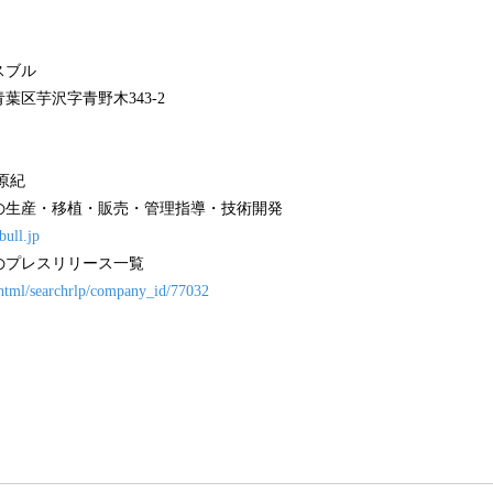
スブル
葉区芋沢字⻘野⽊343-2
原紀
の⽣産・移植・販売・管理指導・技術開発
bull.jp
のプレスリリース⼀覧
n/html/searchrlp/company_id/77032