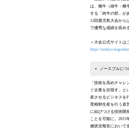
は、種牛（雄牛・雌
する「肉牛の部」が
12回鹿児島大会か
で優秀な成績を収め
＜大会公式サイトは
https://zenkyo-kagoshi
ノースブルにつ
「技術を高めチャレ
ぐ企業を目指す」と
産させるビジネスを
受精卵生産を行う直
に結びつける技術開
ことを可能に。201
施状況報告において