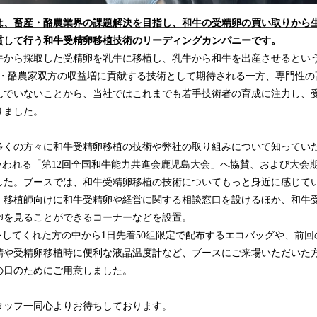
は、畜産・酪農業界の課題解決を目指し、和
⽜
の受精卵の買い取りから
貫して行う和牛受精卵移植技術のリーディングカンパニー
です
。
牛から採取した受精卵を乳牛に移植し、乳牛から和牛を出産させるという
家・酪農家双方の収益増に貢献する技術として期待される一方、専門性の
んでいないことから、当社ではこれまでも若手技術者の育成に注力し、
りました。
多くの方々に和牛受精卵移植の技術や弊社の取り組みについて知ってい
いわれる「第12回全国和牛能力共進会鹿児島大会」へ協賛、および大会
した。ブースでは、和牛受精卵移植の技術についてもっと身近に感じて
、移植師向けに和牛受精卵や経営に関する相談窓口を設けるほか、和牛
卵を見ることができるコーナーなどを設置。
をしてくれた方の中から1日先着50組限定で配布するエコバッグや、前
精や受精卵移植時に便利な液晶温度計など、ブースにご来場いただいた
の日のためにご用意しました。
タッフ一同心よりお待ちしております。