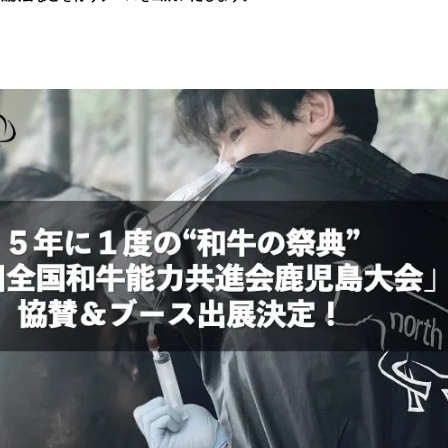
み
込
み
中
で
す