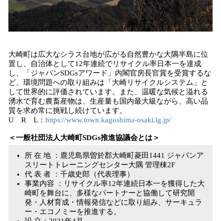
⼤崎町は広⼤なシラス台地が広がる⾃然豊かな⼤隅半島に位
置し、⾃治体として12年連続でリサイクル率日本一を達成
し、「ジャパンSDGsアワード」内閣官房長官賞を受賞するな
ど、環境問題への取り組みは「⼤崎リサイクルシステム」と
して世界的に評価されています。また、温暖な気候と溢れる
湧⽔で育む農畜産物は、⽣産量も国内最⼤級ながら、⾼い品
質を求め常に挑戦し続けています。
U R L：
https://www.town.kagoshima-osaki.lg.jp/
＜一般社団法人大崎町SDGs推進協議会とは＞
所 在 地 ：鹿児島県曽於郡大崎町菱田1441 ジャパンア
スリートトレーニングセンター大隅 管理棟2F
代 表 者 ：千歳史郎（代表理事）
事業内容 ：リサイクル率12年連続日本一を獲得した大
崎町を舞台に、多様なパートナーと協働して研究開
発・人材育成・情報発信などに取り組み、サーキュラ
ー・エコノミーを推進する。