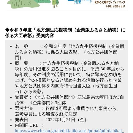
◆令和３年度「地方創生応援税制（企業版ふるさと納税）に
係る大臣表彰」受賞内容
名 称 ：令和３年度「地方創生応援税制（企業版
ふるさと納税）に係る大臣表彰」（地方公共団体部
門）
概 要 ：地方創生応援税制（企業版ふるさと納
税）の活用促進を図ることを目的に、平成 30 年度から
毎年度、その制度の活用において、特に顕著な功績を
上げ、他の模範となると認められる活動を行った企業
や地方公共団体を内閣府特命担当大臣（地方創生担
当）から表彰。
受賞者：《地方公共団体部門》鹿児島県大崎町ほか3自
治体、《企業部門》3団体
選考方法 ：各都道府県より推薦された事例から、
選考委員による審査を経て決定
発表日 ： 2022年1月21日（金）
内閣府 URL ：
https://www.chisou.go.jp/tiiki/tiikisaisei/portal/pdf/dai4kai_