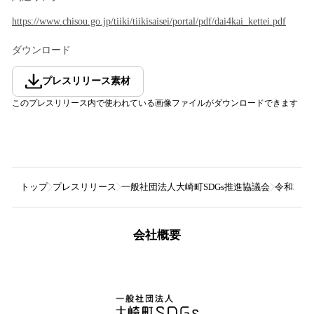
https://www.chisou.go.jp/tiiki/tiikisaisei/portal/pdf/dai4kai_kettei.pdf
ダウンロード
プレスリリース素材
このプレスリリース内で使われている画像ファイルがダウンロードできます
トップ
プレスリリース
一般社団法人大崎町SDGs推進協議会
令和3年
会社概要