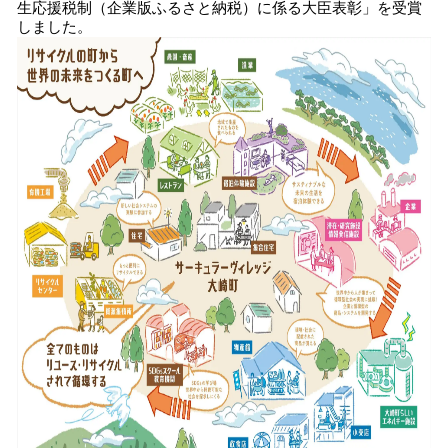
生応援税制（企業版ふるさと納税）に係る大臣表彰」を受賞
み
しました。
込
み
中
で
す