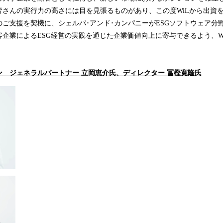
皆さんの実行力の高さには目を見張るものがあり、この度WiLから出資
ご支援を契機に、シェルパ･アンド･カンパニーがESGソフトウェア分
企業によるESG経営の実践を通じた企業価値向上に寄与できるよう、W
 ジェネラルパートナー 立岡恵介氏、ディレクター 冨樫寛隆氏