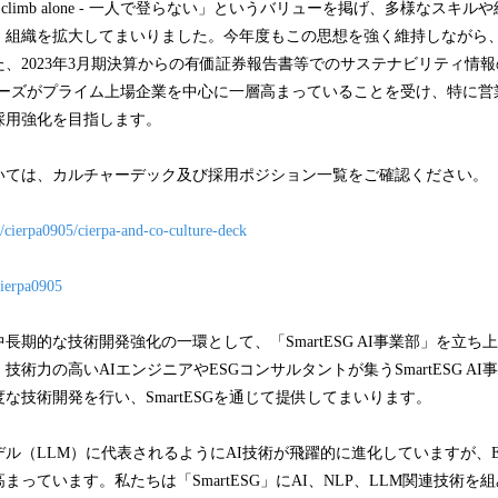
r climb alone - 一人で登らない」というバリューを掲げ、多様なスキ
、組織を拡大してまいりました。今年度もこの思想を強く維持しながら
、2023年3月期決算からの有価証券報告書等でのサステナビリティ情
へのニーズがプライム上場企業を中心に一層高まっていることを受け、特に
採用強化を目指します。
いては、カルチャーデック及び採用ポジション一覧をご確認ください。
/cierpa0905/cierpa-and-co-culture-deck
cierpa0905
長期的な技術開発強化の一環として、「SmartESG AI事業部」を立ち
術力の高いAIエンジニアやESGコンサルタントが集うSmartESG AI事
な技術開発を行い、SmartESGを通じて提供してまいります。
ル（LLM）に代表されるようにAI技術が飛躍的に進化していますが、E
まっています。私たちは「SmartESG」にAI、NLP、LLM関連技術を