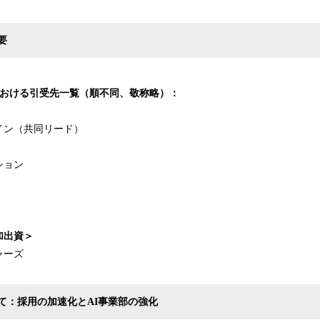
要
おける引受先一覧（順不同、敬称略）：
イン（共同リード）
）
ション
加出資＞
ャーズ
て：採用の加速化とAI事業部の強化