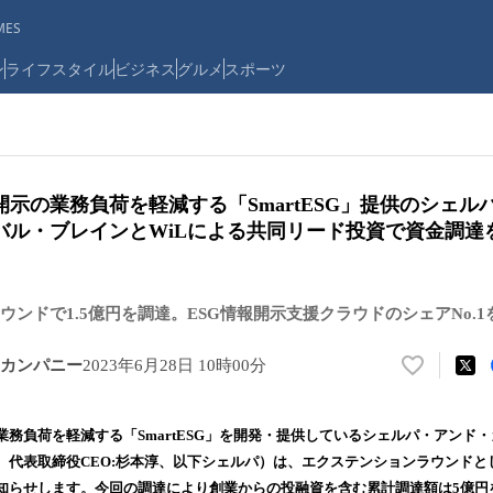
ES
ン
ライフスタイル
ビジネス
グルメ
スポーツ
開示の業務負荷を軽減する「SmartESG」提供のシェ
バル・ブレインとWiLによる共同リード投資で資金調達
ウンドで1.5億円を調達。ESG情報開示支援クラウドのシェアNo.1
カンパニー
2023年6月28日 10時00分
い
い
ね
業務負荷を軽減する「SmartESG」を開発・提供しているシェルパ・アンド
！
代表取締役CEO:杉本淳、以下シェルパ）は、エクステンションラウンドとして
数
知らせします。今回の調達により創業からの投融資を含む累計調達額は5億円
を