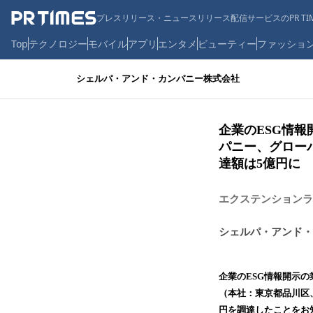
プレスリリース・ニュースリリース配信サービスのPR TIM
Top
テクノロジー
モバイル
アプリ
エンタメ
ビューティー
ファッショ
シェルパ・アンド・カンパニー株式会社
企業のESG情報
パニー、グロー
達額は5億円に
エクステンションラ
シェルパ・アンド・
企業のESG情報開示の
（本社：東京都品川区、
円を調達したことをお