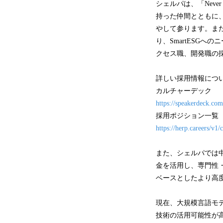
シェルパは、「Neve
持った仲間とともに
やして参ります。また
り、SmartESG
クセス職、開発職の
詳しい採用情報につ
カルチャーデック
https://speakerdeck.com
採用ポジション一覧
https://herp.careers/v1/
また、シェルパでは中
金を活用し、専門性・技
ベースとしたより高度
現在、大規模言語モデ
技術の活用可能性が高