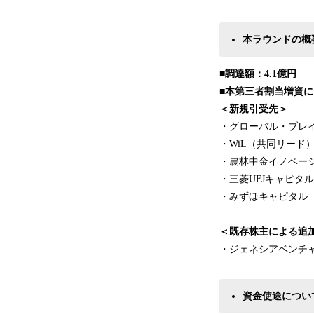
本ラウンドの概
■
調達額：4.1億円
■
本第三者割当増資に
＜新規引受先＞
・グローバル・ブレ
・WiL（共同リード
・農林中金イノベー
・三菱UFJキャピタル
・みずほキャピタル
＜既存株主による追
・ジェネシアベンチ
資金使途につい