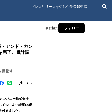
プレスリリースを受信
企業登録申請
会社概要
フォロー
ルパ・アンド・カン
を完了。累計調
を目指す
・カンパニー株式会社
WiLより総額1.5億
を超えました。