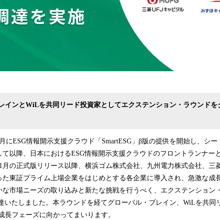
レインとWiLを共同リード投資家としてエクステンション・ラウンドを
5月にESG情報開示支援クラウド「SmartESG」β版の提供を開始し、シード
して以降、日本におけるESG情報開示支援クラウドのフロントランナー
11月の正式版リリース以降、横浜ゴム株式会社、九州電力株式会社、三
った東証プライム上場企業をはじめとする各企業に導入され、急激な成
かな市場ニーズの取り込みと新たな挑戦を行うべく、エクステンション・
調達いたしました。本ラウンドを経てグローバル・ブレイン、WiLを共同
の成長フェーズに向かってまいります。