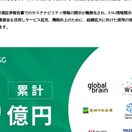
読
み
ら有価証券報告書でのサステナビリティ情報の開示が義務化され、ESG情報開
込
達資金を活用しサービス拡充、機能向上のために、組織拡大に向けた採用の強
み
ます。
中
で
す