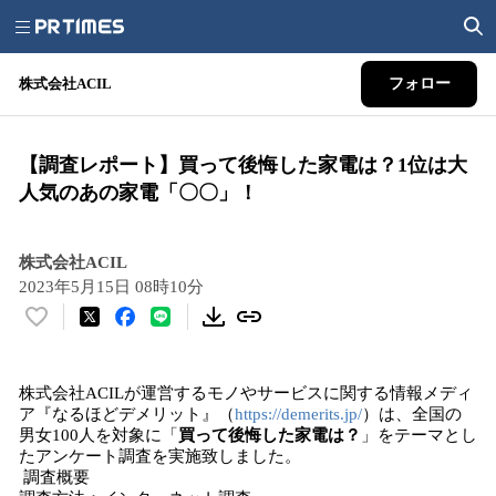
株式会社ACIL
フォロー
【調査レポート】買って後悔した家電は？1位は大
人気のあの家電「〇〇」！
株式会社ACIL
2023年5月15日 08時10分
い
い
ね
株式会社ACILが運営するモノやサービスに関する情報メディ
！
ア『なるほどデメリット』（
https://demerits.jp/
）は、全国の
数
男女100人を対象に「
買って後悔した家電は？
」をテーマとし
を
たアンケート調査を実施致しました。
読
調査概要
み