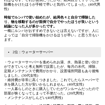
ればならず、それが面倒だったから。結局自分でササっと掃
除機をかけたほうが手軽で早いと気付いてしまった。(40代男
性)
時短でルンバで使い始めたが、結局色々と自分で掃除した
り、物を移動するのが面倒で自分でやったほうが良いという
結論になった人が多かったです。
一概にルンバがおすすめできないとは言えないですが、人に
よっては「自分で掃除機をかけるほうが早い」と思う方もい
ます。
2位：ウォーターサーバー
・ウォーターサーバーを進められお湯、水、熱湯と使い分け
ができていいと考え無料で設置したが、毎月の水代、掃除、
定期メンテナンスで費用がかかり、設置場所問題もあり後悔
しました。(30代女性)
・維持費が非常に高くつきました。これでしたらスーパーで
水を購入した方が安いかもしれません。(40代女性)
・一人暮らしのときに購入していたがワンルームだったので
部屋が狭くなってしまって不便だった。(20代男性)
・メンテナンスがしんどい(40代男性)