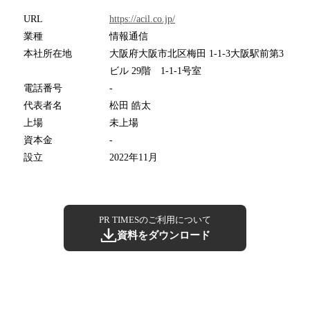
URL
https://acil.co.jp/
業種
情報通信
本社所在地
大阪府大阪市北区梅田 1-1-3大阪駅前第3
ビル 29階 1-1-1号室
電話番号
-
代表者名
松田 皓太
上場
未上場
資本金
-
設立
2022年11月
PR TIMESのご利用について
資料をダウンロード