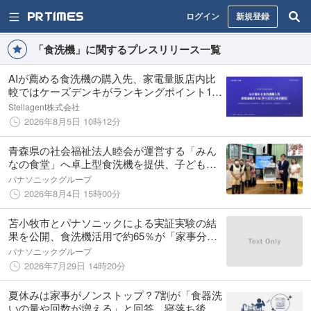
ログイン
新規登録
「食洗機」に関するプレスリリース一覧
AIが薦める食洗機の購入先、家電量販店内比
較ではケーズデンキがランキングポイント184
点で首位
Stellagent株式会社
2026年8月5日 10時12分
青森県の社会福祉法人睦会が運営する「みん
なの食堂」へ卓上型食洗機を提供、子どもた
ちの活動支援・新たな子育て環境支援の機会
パナソニックグループ
を探索 ～こども家庭庁「こどもまんなかアク
2026年8月4日 15時00分
ション」子育て環境支援の一環～
苫小牧市とパナソニックによる実証実験の結
果を公開、食洗機活用で約65％が「家事分担
の平等感や女性活躍の推進につながる」と実
パナソニックグループ
感
2026年7月29日 14時20分
夏休みは家事がノンストップ？7割が「食器洗
いの量や回数が増える」と回答。寝落ち後に