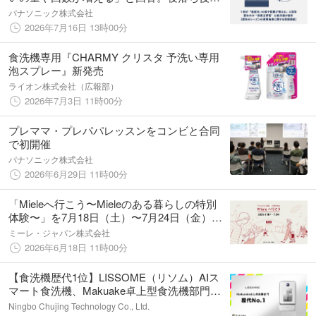
最もつらい家事は「溜まった食器洗い」、夏
パナソニック株式会社
休みの“救世主家電”は食洗機が最多に
2026年7月16日 13時00分
食洗機専用『CHARMY クリスタ 予洗い専用
泡スプレー』新発売
ライオン株式会社（広報部）
2026年7月3日 11時00分
プレママ・プレパパレッスンをコンビと合同
で初開催
パナソニック株式会社
2026年6月29日 11時00分
「Mieleへ行こう〜Mieleのある暮らしの特別
体験〜」を7月18日（土）〜7月24日（金）の
1週間限定で開催
ミーレ・ジャパン株式会社
2026年6月18日 11時00分
【食洗機歴代1位】LISSOME（リソム）AIス
マート食洗機、Makuake卓上型食洗機部門に
おいて応援総額「歴代1位」の記録を大幅に更
Ningbo Chujing Technology Co., Ltd.