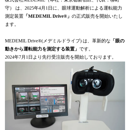
数
守） は、2025年4月1日に、眼球運動解析による運転能力
を
測定装置
「MEDEMIL Drive®」
の正式販売を開始いたし
読
み
ます。
込
み
MEDEMIL Drive®(メデミルドライブ) は、革新的な
「眼の
中
で
動きから運転能力を測定する装置」
です。
す
2024年7月1日より先行受注販売を開始しております。