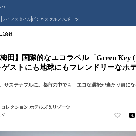
ES
ン
ライフスタイル
ビジネス
グルメ
スポーツ
株式会社
田】国際的なエコラベル「Green Key 
～ゲストにも地球にもフレンドリーなホ
、サステナブルに。都市の中でも、エコな選択が当たり前にな
コレクション ホテルズ＆リゾーツ
20分
い
い
ね