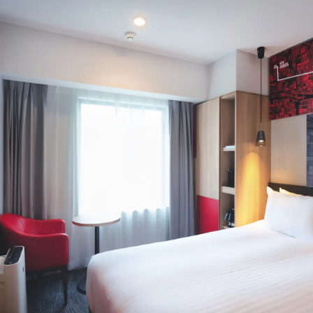
！
数
を
読
み
込
み
中
で
す