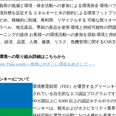
負荷の低減と環境・保全活動への参加による環境保全 環境パ
境目標を設定する エネルギーと水の節約による環境フットプリ
どめ、積極的に削減、再利用、リサイクルする 可能な限りオ
ラベル、地元産品、季節の産品を使用 環境と持続可能性の問
ーニングの提供 お客様への環境活動への参加を奨励 環境と持
化、経済、品質、人権、健康、リスク、危機管理に関するCSR
環境への取り組み詳細はこちらから
ore Than words～地球にやさしい滞在をめざして～
」
グリーンキー)について
環境教育財団（FEE）が運営するグリーン
されている自主的なエコ認証プログラムです
90カ国以上に 8,000 以上の認証ホテルや
ーンキーは、観光およびホスピタリティ業界
持続可能な運営の分野における優れた基準で