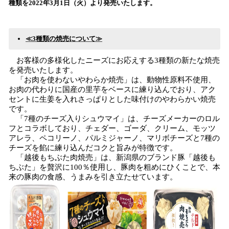
種類を2022年3月1日（火）より発売いたします。
込
み
中
≪3種類の焼売について≫
で
す
お客様の多様化したニーズにお応えする3種類の新たな焼売
を発売いたします。
「お肉を使わないやわらか焼売」は、動物性原料不使用、
お肉の代わりに国産の里芋をベースに練り込んでおり、アク
セントに生姜を入れさっぱりとした味付けのやわらかい焼売
です。
「7種のチーズ入りシュウマイ」は、チーズメーカーのロル
フとコラボしており、チェダー、ゴーダ、クリーム、モッツ
アレラ、ペコリーノ、パルミジャーノ、マリボチーズと7種の
チーズを餡に練り込んだコクと旨みが特徴です。
「越後もちぶた肉焼売」は、新潟県のブランド豚「越後も
ちぶた」を贅沢に100％使用し、豚肉を粗めにひくことで、本
来の豚肉の食感、うまみを引き立たせています。