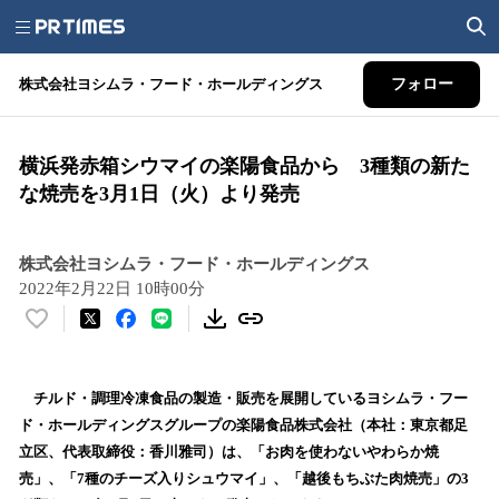
株式会社ヨシムラ・フード・ホールディングス
フォロー
横浜発赤箱シウマイの楽陽食品から 3種類の新た
な焼売を3月1日（火）より発売
株式会社ヨシムラ・フード・ホールディングス
2022年2月22日 10時00分
い
い
ね
！
チルド・調理冷凍食品の製造・販売を展開しているヨシムラ・フー
数
ド・ホールディングスグループの楽陽食品株式会社（本社：東京都足
を
立区、代表取締役：香川雅司）は、「お肉を使わないやわらか焼
読
売」、「7種のチーズ入りシュウマイ」、「越後もちぶた肉焼売」の3
み