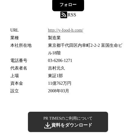
フォロー
RSS
URL
http://y-food-h.com/
業種
製造業
本社所在地
東京都千代田区内幸町2-2-2 富国生命ビ
ル18階
電話番号
03-6206-1271
代表者名
吉村元久
上場
東証1部
資本金
11億762万円
設立
2008年03月
PR TIMESのご利用について
資料をダウンロード