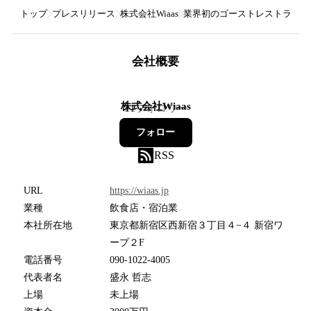
トップ
プレスリリース
株式会社Wiaas
業界初のゴーストレストラン合
会社概要
株式会社Wiaas
11
フォロワー
フォロー
RSS
URL
https://wiaas.jp
業種
飲食店・宿泊業
本社所在地
東京都新宿区西新宿３丁目４−４ 新宿ワ
ープ２F
電話番号
090-1022-4005
代表者名
盛永 哲志
上場
未上場