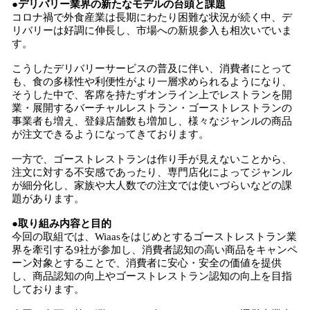
●デリバリー業界の新たなモデルの台頭と課題
コロナ禍で外食産業は長期にわたり困難な状況が続く中、デ
リバリーは好調に伸長し、市場への新規参入も相次いでいま
す。
こうしたデリバリーサービスの普及に伴い、消費者にとって
も、食の多様性や利便性がより一層求められるようになり、
そうした中で、客席を持たずオンライン上でレストランを開
業・展開するバーチャルレストラン・ゴーストレストランの
事業者も増え、登録店舗数も増加し、様々なジャンルの商品
が注文できるようになってきております。
一方で、ゴーストレストランは作り手が見えないことから、
注文に対する不安感であったり、専門店化によってジャンル
が細分化し、家族や大人数での注文では使いづらいなどの課
題があります。
●取り組み内容と目的
今回の取組では、Wiaasをはじめとするゴーストレストラン業
界を牽引する9社が参加し、消費者認知の高い商品をキャンペ
ーン対象とすることで、消費者に安心・安全の価値を提供
し、商品認知の向上やゴーストレストラン認知の向上を目指
しております。