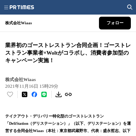
株式会社Wiaas
フォロー
業界初のゴーストレストラン合同企画！ゴーストレ
ストラン事業者×Woltがコラボし、消費者参加型の
キャンペーン実施！
株式会社Wiaas
2021年11月16日 15時29分
い
い
ね
！
テイクアウト・デリバリー特化型のゴーストレストラン
数
「DeliStation（デリステーション）」（以下、デリステーション）を運
を
営する合同会社Wiaas（本社：東京都武蔵野市、代表：盛永哲志、以下
読