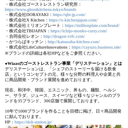
・株式会社ゴーストレストラン研究所：
https://www.ghostkitchens.tokyo/brands
・株式会社DORAYAKI：
https://qbt-jp.com/
・株式会社X Kitchen：
https://x-kitchenjapan.com/
・株式会社ミリオンプレート：
https://millionplate.com/brand/
・株式会社TBIJAPAN：
https://ichijo-monko-curry.com/
・合同会社レオン：
http://dragon-vrfc.com/
・かつらばキッチン：
http://katsuraba-kitchen.com/
・株式会社LifeCulturelnnovations：
https://cayuzo.business.site/
※ブランドの詳細は各社HPなどをご参照ください。
●Wiaasのゴーストレストラン事業「デリステーション」とは
デリステーションは、「シェフのストーリーを届ける飲食
店」というコンセプトの元、様々な分野の料理人や企業と共
に商品開発・ブランド展開を進めております。
現在、和洋中、韓国、エスニック、丼もの、麺類、ヘルシ
ー、サラダ、ジュース、スイーツなど様々なジャンルのブラ
ンドを35ブランド、300店舗で展開しております。
10年で1000ブランドを作ることを目標に掲げ、日々商品開発
に励んでおります。
HP：
https://deli-station.jp/