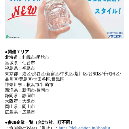
●開催エリア
北海道：札幌市/函館市
宮城県：仙台市
福島県：福島市
東京都：港区/渋谷区/新宿区/中央区/荒川区/台東区/千代田区/
品川区/豊島区/世田谷区/目黒区
神奈川県：横浜市/川崎市
新潟県：新潟市/長岡市
静岡県：静岡市
大阪府：大阪市
岡山県：岡山市
広島県：広島市
●参加企業一覧（合計9社、順不同）
・合同会社Wiaas（当社）：
https://deli-station.jp/shoplist