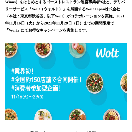
Wiaas）をはじめとするゴーストレストラン運営事業者9社と、デリバ
み
リーサービス「Wolt（ウォルト）」を展開するWolt Japan株式会社
込
（本社：東京都渋谷区、以下Wolt）がコラボレーションを実施。2021
み
年11月16日（火）から2021年11月29日（日）までの期間限定で
中
で
「Wolt」にてお得なキャンペーンを実施します。
す