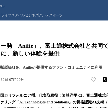
ES
ン
ライフスタイル
ビジネス
グルメ
スポーツ
ー発「Anifie」、富士通株式会社と共同
ィに、新しい体験を提供
認識AIを、Anifieが提供するファン・コミュニティに利用
月30日 07時00分
い
い
ね
. (本社：米国カリフォルニア州、代表取締役：岩崎洋平)は、富士通
！
数
リング「AI Technologies and Solutions」の骨格認識A
を