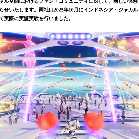
ャル空間におけるファン・コミュニティに対して、新しい体験
読
らせいたします。両社は2025年10月にインドネシア・ジャカ
み
込
5にて実際に実証実験を行いました。
み
中
で
す