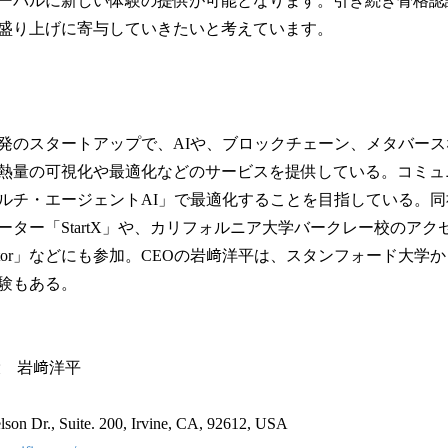
ーバルに新しい体験の提供が可能となります。引き続き骨格認
盛り上げに寄与していきたいと考えています。
発のスタートアップで、AIや、ブロックチェーン、メタバー
熱量の可視化や最適化などのサービスを提供している。コミュ
ルチ・エージェントAI」で最適化することを目指している。
ター「StartX」や、カリフォルニア大学バークレー校のアクセラ
 Accelerator」などにも参加。CEOの岩﨑洋平は、スタンフォード大
験もある。
役 岩﨑洋平
 Dr., Suite. 200, Irvine, CA, 92612, USA