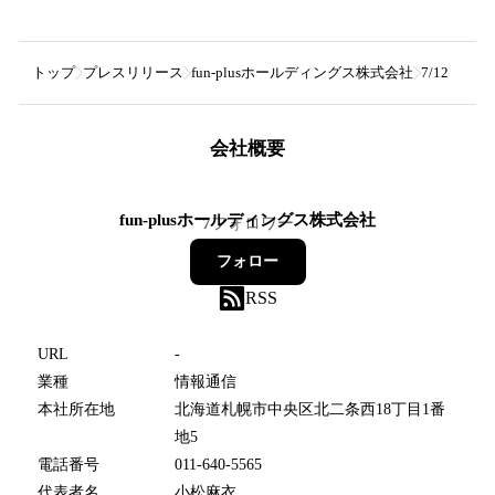
トップ
プレスリリース
fun-plusホールディングス株式会社
7/12 
会社概要
fun-plusホールディングス株式会社
7
フォロワー
フォロー
RSS
URL
-
業種
情報通信
本社所在地
北海道札幌市中央区北二条西18丁目1番
地5
電話番号
011-640-5565
代表者名
小松麻衣