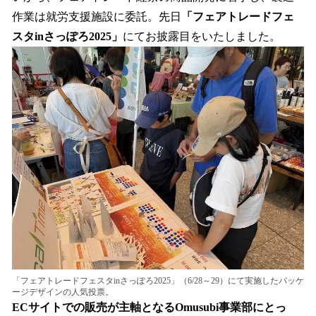
作業は就労支援施設に委託。先日
「フェアトレードフェ
スタinさっぽろ2025」
にてお披露目をいたしました。
「フェアトレードフェスタinさっぽろ2025」（6/28～29）にて実施したパッケ
ージデザインの人気投票。
ECサイトでの販売が主軸となるOmusubi事業部にとっ