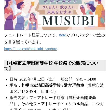
フェアトレード紅茶について、
note
でプロジェクトの進捗
を書き綴っています。
https://note.com/omusubi_sapporo
【札幌市立清田高等学校 学校祭での販売につい
て】
日時: 2025年7月12日（土）一般公開 9:45～14:00
場所：
札幌市立清田高等学校 3階 地理教室
（札幌市清
田区北野３条４丁目６-１）
販売内容：フェアトレード紅茶（当社企画開発商
品）、その他フェアトレード・エシカル商品、エシカ
ルアイスコーヒー、エシカルプリン