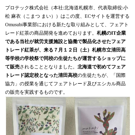
ね
！
プロテック株式会社（本社:北海道札幌市、代表取締役:小
数
松 麻衣（こまつ まい））はこの度、ECサイトを運営する
を
Omusubi事業部における新たな取り組みとして、フェアト
読
み
レード紅茶の商品開発を進めております。
札幌のIT企業
込
である当社が就労支援施設と協働で製品化させたフェア
み
トレード紅茶が、来る７月１２日（土）札幌市立清田高
中
で
等学校の学校祭で同校の生徒たちが運営するショップに
す
て販売
されることとなりました。
北海道で初めてフェア
トレード認定校となった清田高校
の生徒たちが、「国際
協力」の授業を通じてフェアトレード及びエシカル商品
の販売を実践するものです。