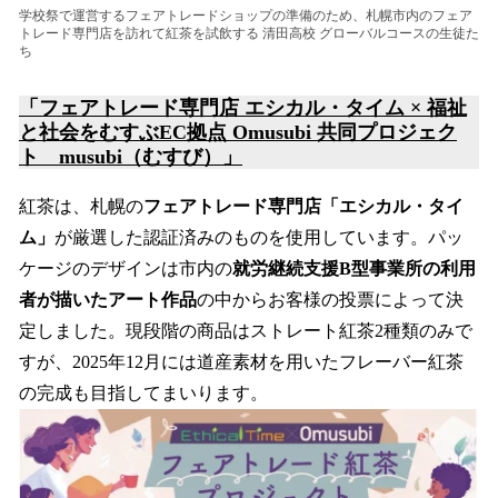
学校祭で運営するフェアトレードショップの準備のため、札幌市内のフェア
トレード専門店を訪れて紅茶を試飲する 清田高校 グローバルコースの生徒た
ち
「フェアトレード専門店 エシカル・タイム
×
福祉
と社会をむすぶEC拠点 Omusubi 共同プロジェク
ト musubi
（むすび）
」
紅茶は、札幌の
フェアトレード専門店「エシカル・タイ
ム」
が厳選した認証済みのものを使用しています。パッ
ケージのデザインは市内の
就労継続支援B型事業所の利用
者が描いたアート作品
の中からお客様の投票によって決
定しました。現段階の商品はストレート紅茶2種類のみで
すが、2025年12月には道産素材を用いたフレーバー紅茶
の完成も目指してまいります。