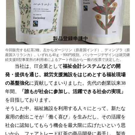
今回販売する紅茶2種。左からダージリン（原産国インド）、ディンブラ（原
産国スリランカ）。いずれも40ｇ・900円税別。パッケージデザインは就労継
続支援B型事業所の利用者によるアート作品から一般の投票で決定した。
当社は、IT企業として
福祉会計システムなどの開
発・提供を通じ、就労支援施設をはじめとする福祉現場
の基盤強化
に貢献してまいりました。先代の創業以来38
年間、
「誰もが社会に参加し、活躍できる社会の実現」
を目指しております。
そうした中、福祉施設を利用する人々にとって、新たな
雇用の創出こそが「働く喜び」を生みだし、その活躍を
社会に認知してもらう機会を最大限に広げたいという思
いから、フェアトレード紅茶の商品開発に着手し、製造