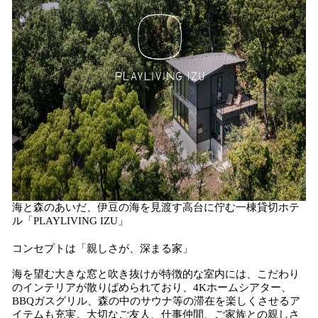
海と森のあいだ、伊豆の海を見渡す高台に佇む一棟貸切ホテ
ル「PLAYLIVING IZU」
コンセプトは「親しさが、深まる家」
海を望む大きな窓と吹き抜けが特徴的な室内には、こだわり
のインテリアが散りばめられており、4Kホームシアター、
BBQガスグリル、森の中のサウナ等の滞在を楽しくさせるア
イテムも充実。大切なご友人、仕事仲間、ご家族との親しさ