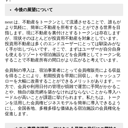
今後の展望について
neut は、不動産をトークンとして流通させることで、誰もが
より気軽に、簡単に不動産を所有することができる世界を目
指します。現に不動産を裏付けとするトークンは存在します
が、現状そのほとんどが投資用不動産を対象としています。
投資用不動産は多くのエンドユーザーにとっては馴染みがな
く手が出しづらいです。そこで、まずはユーザーが自分自身
も使えるリゾートや宿泊施設などを会員権としてトークン化
することで不動産所有の間口がより広がると考えています。
会員制の導入は、宿泊事業者にとって会員権販売による収益
を得ることにより、初期投資を早期に回収し、キャッシュフ
ローを大幅に改善することができるメリットがあります。一
方で、会員や利用日付の管理が煩雑で運営に手間がかかるこ
とや、独自の販売網を築かなければならないことから導入ハ
ードルが高いことが課題に挙げられます。私たちは、トーク
ンを活用した会員権ビジネスモデルを簡単に導入できるよう
にし、全国各地、多種多様な価値ある宿泊施設の会員権化を
促進します。