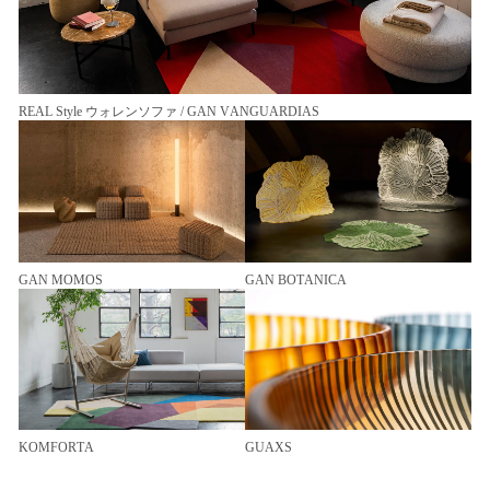
REAL Style ウォレンソファ / GAN VANGUARDIAS
GAN MOMOS
GAN BOTANICA
KOMFORTA
GUAXS