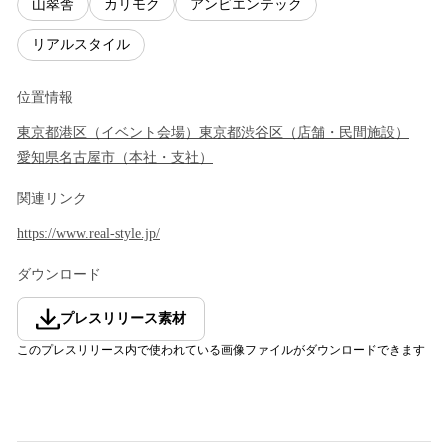
山翠舎
カリモク
アンビエンテック
リアルスタイル
位置情報
東京都
港区
（
イベント会場
）
東京都
渋谷区
（
店舗・民間施設
）
愛知県
名古屋市
（
本社・支社
）
関連リンク
https://www.real-style.jp/
ダウンロード
プレスリリース素材
このプレスリリース内で使われている画像ファイルがダウンロードできます