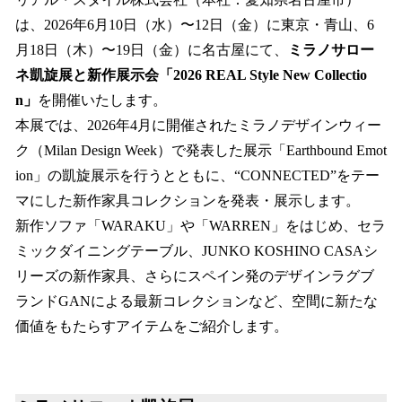
数
は、2026年6月10日（水）〜12日（金）に東京・青山、6
を
月18日（木）〜19日（金）に名古屋にて、
ミラノサロー
読
み
ネ凱旋展と新作展示会「2026 REAL Style New Collectio
込
n」
を開催いたします。
み
本展では、2026年4月に開催されたミラノデザインウィー
中
で
ク（Milan Design Week）で発表した展示「Earthbound Emot
す
ion」の凱旋展示を行うとともに、“CONNECTED”をテー
マにした新作家具コレクションを発表・展示します。
新作ソファ「WARAKU」や「WARREN」をはじめ、セラ
ミックダイニングテーブル、JUNKO KOSHINO CASAシ
リーズの新作家具、さらにスペイン発のデザインラグブ
ランドGANによる最新コレクションなど、空間に新たな
価値をもたらすアイテムをご紹介します。