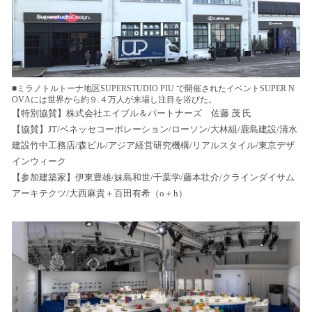
■ミラノトルトーナ地区SUPERSTUDIO PIU で開催されたイベントSUPER N
OVAには世界から約９.４万人が来場し注目を浴びた。
【特別協賛】株式会社エイブル＆パートナーズ 佐藤 茂 氏
【協賛】JT/ベネッセコーポレーション/ローソン/大林組/鹿島建設/清水
建設竹中工務店/森ビル/アジア経営研究機構/リアルスタイル/東京デザ
インウィーク
【参加建築家】伊東豊雄/妹島和世/千葉学/藤本壮介/クラインダイサム
アーキテクツ/大西麻貴＋百田有希（o＋h）