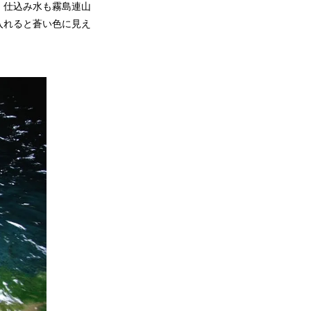
。仕込み水も霧島連山
入れると蒼い色に見え