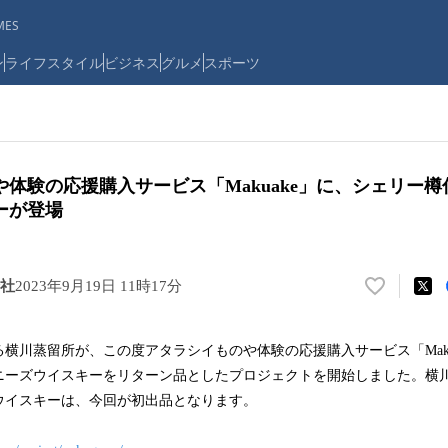
ES
ン
ライフスタイル
ビジネス
グルメ
スポーツ
体験の応援購⼊サービス「Makuake」に、シェリー
ーが登場
社
2023年9月19日 11時17分
い
い
ね
横川蒸留所が、この度アタラシイものや体験の応援購⼊サービス「Maku
！
ニーズウイスキーをリターン品としたプロジェクトを開始しました。横
数
を
ウイスキーは、今回が初出品となります。
読
み