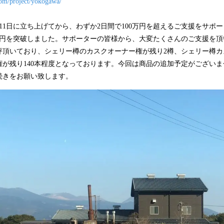
om/project/yokogawa/
込
み
11日に立ち上げてから、わずか2日間で100万円を超えるご支援をサポ
中
で
0万円を突破しました。サポーターの皆様から、大変たくさんのご支援を
す
評頂いており、シェリー樽のカスクオーナー権が残り2樽、シェリー樽カ
権が残り140本程度となっております。今回は商品の追加予定がござい
続きをお願い致します。