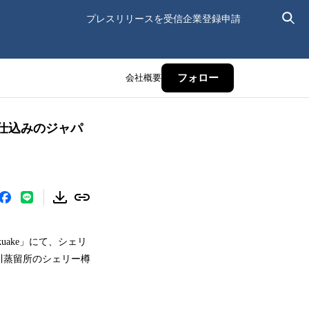
プレスリリースを受信
企業登録申請
会社概要
フォロー
樽仕込みのジャパ
ake」にて、シェリ
川蒸留所のシェリー樽