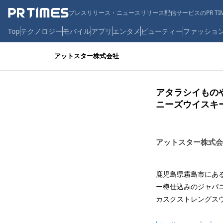
プレスリリース・ニュースリリース配信サービスのPR TIM
Top
テクノロジー
モバイル
アプリ
エンタメ
ビューティー
ファッショ
アットスター株式会社
アタラシイものや
ニーズウイスキ
アットスター株式会
鹿児島県霧島市にある
ー樽仕込みのジャパ
カスクストレングス