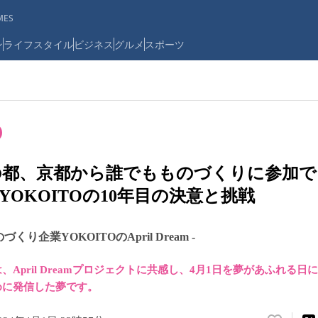
ES
ン
ライフスタイル
ビジネス
グルメ
スポーツ
の都、京都から誰でもものづくりに参加で
YOKOITOの10年目の決意と挑戦
くり企業YOKOITOのApril Dream -
April Dreamプロジェクトに共感し、4月1日を夢があふれる
めに発信した夢です。