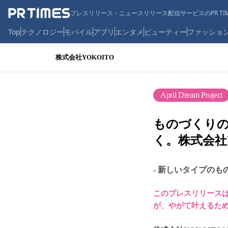
プレスリリース・ニュースリリース配信サービスのPR TIM
Top
テクノロジー
モバイル
アプリ
エンタメ
ビューティー
ファッショ
株式会社YOKOITO
April Dream Project
ものづくり
く。株式会社
- 新しいタイプのものづ
このプレスリリースは、
が、やがて叶えるた