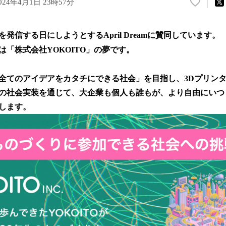
024年4月1日 23時57分
い
い
ね
を発信する日にしようとするApril Dreamに賛同しています。
！
数
は「株式会社YOKOITO」の夢です。
を
読
全てのアイデアをカタチにできる社会」を目指し、3Dプリン
み
込
の社会実装を通じて、大企業も個人も誰もが、より自由にいつ
み
します。
中
で
す