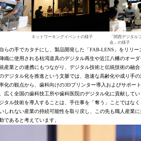
ネットワーキングイベントの様子
」
「関西デジタル
会」の様子
自らの手でカタチにし、製品開発した「FAB-LENS」をリリ
陣織に使用される枯渇道具のデジタル再生や近江八幡のオーダ
統産業との連携にもつながり、デジタル技術と伝統技術の融合
のデジタル化を推進という文脈では、急速な高齢化や成り手の
率化の観点から、歯科向けの3Dプリンター導入およびサポー
、広く全国の歯科技工所や歯科医院のデジタル化に貢献してい
ジタル技術を導入することは、手仕事を「奪う」ことではなく
いしれない産業の持続可能性を取り戻し、この先も職人産業に
動であると考えています。