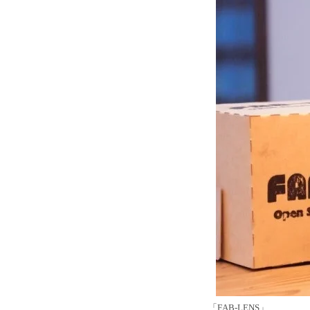
「FAB-LENS」