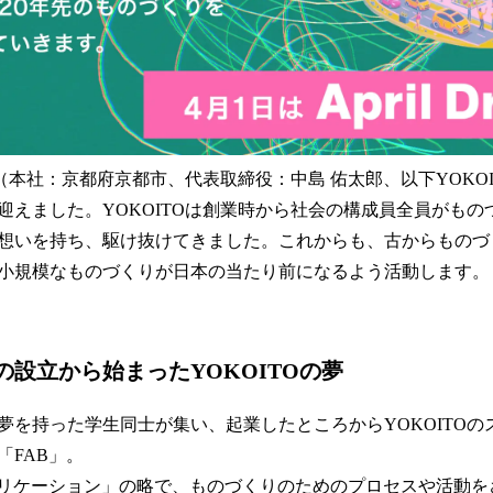
O（本社：京都府京都市、代表取締役：中島 佑太郎、以下YOKOIT
を迎えました。YOKOITOは創業時から社会の構成員全員がも
想いを持ち、駆け抜けてきました。これからも、古からものづ
小規模なものづくりが日本の当たり前になるよう活動します。
の
設立から始まったYOKOITOの夢
じ夢を持った学生同士が集い、起業したところからYOKOITO
「FAB」。
ブリケーション」の略で、ものづくりのためのプロセスや活動を