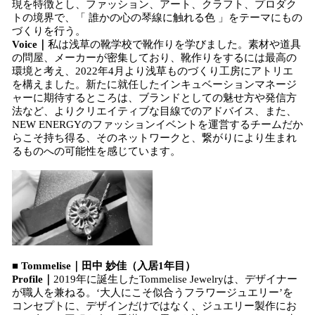
現を特徴とし、ファッション、アート、クラフト、プロダク
トの境界で、「 誰かの心の琴線に触れる色 」をテーマにもの
づくりを行う。
Voice｜
私は浅草の靴学校で靴作りを学びました。素材や道具
の問屋、メーカーが密集しており、靴作りをするには最高の
環境と考え、2022年4月より浅草ものづくり工房にアトリエ
を構えました。新たに就任したインキュベーションマネージ
ャーに期待するところは、ブランドとしての魅せ方や発信方
法など、よりクリエイティブな目線でのアドバイス、また、
NEW ENERGYのファッションイベントを運営するチームだか
らこそ持ち得る、そのネットワークと、繋がりにより生まれ
るものへの可能性を感じています。
■ Tommelise｜田中 妙佳（入居1年目）
Profile｜
2019年に誕生したTommelise Jewelryは、デザイナー
が職人を兼ねる。‘大人にこそ似合うフラワージュエリー’を
コンセプトに、デザインだけではなく、ジュエリー製作にお