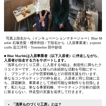
写真上段右から（インキュベーションマネージャー）Blue M
arble 石塚杏梨・櫻井利信 / 下段右から（入居事業者）yojiomi
crafts 近江洋司・Tommelise 田中妙佳
■
Blue Marbleは入居事業者（以下入居者）に伴走しながら、
入居者が自走する力をサポートします。
「浅草ものづくり工房」に入居する9組は、創造性に満ちたク
リエイターです。そんな彼らの永続的な活動を可能にすべ
く、ブランディングや営業戦略などの習得支援を行います。
単なるコンサルティングの枠を超え、入居者と同じ目線に立
ち、課題解決、事業者として持続可能な体制作りを目指しま
す。私たちは、単なる事業戦略、マーケティング分析の提供
に留まらない、伴走型の支援を追求して行きます。
「浅草ものづくり工房」とは？