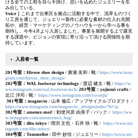
ける全ての工程を自ら手掛け、思いを込めたジュエリーを生
み出している。
Voice｜
これまで台東区を拠点に活動する中で、浅草ものづく
り工房を通じて、ジュエリー製作に必要な素材の仕入れ先開
拓や、経営・マーケティングのノウハウを一から学べる事を
期待し、今年4月より入居しました。事業を展開する上で露見
する課題や、ビジョンの実現に寄り沿って頂ける関係性を期
待しています。
入居者一覧
201号室：Hirose shoe design
/ 廣瀬 友和 / 靴 /
https://www.insta
gram.com/hirose_shoe_design/
202号室：WAL footwear technology
/ 渡辺 健太 / 靴 /
https://w
ww.instagram.com/wal.footwear.tech/
203号室：yojiomi crafts
/
近江 洋司 / 靴 /
https://www.instagram.com/yoomjii/
301号室：magnecto
/ 山本 倫広 / アップサイクルプロダクト /
https://www.instagram.com/magnecto._designstudio/?hl=ja
302号室：amenez-moi!
/ 勅使河原 由美子 / バック /
https://ww
w.instagram.com/amenezmoi_bag/
303号室：dito.tokyo
/ 増渕 文也・石井 快 / 靴 /
https://www.ins
tagram.com/dito.tokyo/
304号室：Tommelise
/ 田中 妙佳 / ジュエリー /
https://www.ins