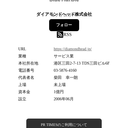
ダイアモンドヘッド株式会社
6
フォロワー
フォロー
RSS
URL
https://diamondhead.jp/
業種
サービス業
本社所在地
港区三田2-7-13 TDS三田ビル6F
電話番号
03-5876-4160
代表者名
柴田 幸一朗
上場
未上場
資本金
1億円
設立
2006年06月
PR TIMESのご利用について