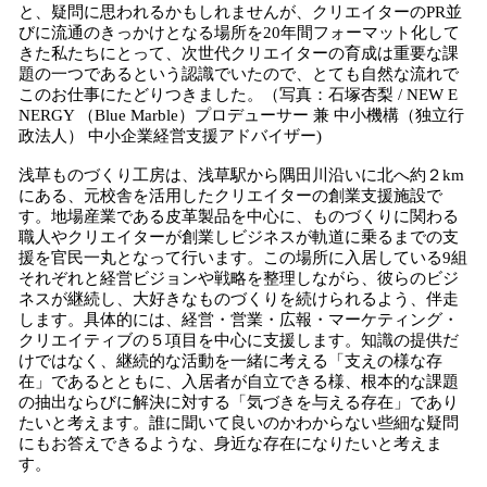
と、疑問に思われるかもしれませんが、クリエイターのPR並
びに流通のきっかけとなる場所を20年間フォーマット化して
きた私たちにとって、次世代クリエイターの育成は重要な課
題の一つであるという認識でいたので、とても自然な流れで
このお仕事にたどりつきました。（写真：石塚杏梨 / NEW E
NERGY （Blue Marble）プロデューサー 兼 中小機構（独立行
政法人） 中小企業経営支援アドバイザー)
浅草ものづくり工房は、浅草駅から隅田川沿いに北へ約２km
にある、元校舎を活用したクリエイターの創業支援施設で
す。地場産業である皮革製品を中心に、ものづくりに関わる
職人やクリエイターが創業しビジネスが軌道に乗るまでの支
援を官民一丸となって行います。この場所に入居している9組
それぞれと経営ビジョンや戦略を整理しながら、彼らのビジ
ネスが継続し、大好きなものづくりを続けられるよう、伴走
します。具体的には、経営・営業・広報・マーケティング・
クリエイティブの５項目を中心に支援します。知識の提供だ
けではなく、継続的な活動を一緒に考える「支えの様な存
在」であるとともに、入居者が自立できる様、根本的な課題
の抽出ならびに解決に対する「気づきを与える存在」であり
たいと考えます。誰に聞いて良いのかわからない些細な疑問
にもお答えできるような、身近な存在になりたいと考えま
す。