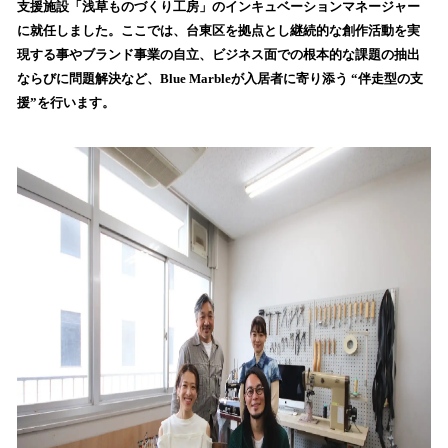
支援施設「浅草ものづくり工房」のインキュベーションマネージャー
み
に就任しました。ここでは、台東区を拠点とし継続的な創作活動を実
込
現する事やブランド事業の自立、ビジネス面での根本的な課題の抽出
み
ならびに問題解決など、Blue Marbleが入居者に寄り添う “伴走型の支
中
で
援”を行います。
す