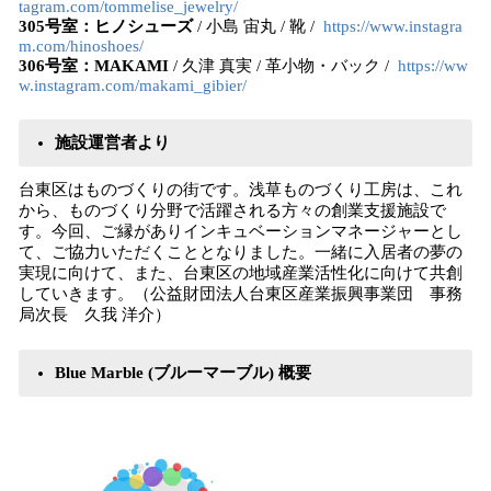
tagram.com/tommelise_jewelry/
305号室：ヒノシューズ
/ 小島 宙丸 / 靴 /
https://www.instagra
m.com/hinoshoes/
306号室：MAKAMI
/ 久津 真実 / 革小物・バック /
https://ww
w.instagram.com/makami_gibier/
施設運営者より
台東区はものづくりの街です。浅草ものづくり工房は、これ
から、ものづくり分野で活躍される方々の創業支援施設で
す。今回、ご縁がありインキュベーションマネージャーとし
て、ご協力いただくこととなりました。一緒に入居者の夢の
実現に向けて、また、台東区の地域産業活性化に向けて共創
していきます。（公益財団法人台東区産業振興事業団 事務
局次長 久我 洋介）
Blue Marble (ブルーマーブル) 概要