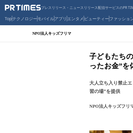
プレスリリース・ニュースリリース配信サービスのPR TIM
Top
テクノロジー
モバイル
アプリ
エンタメ
ビューティー
ファッショ
NPO法人キッズフリマ
子どもたちの
ったお金”を
大人立ち入り禁止エ
習の場”を提供
NPO法人キッズフリ