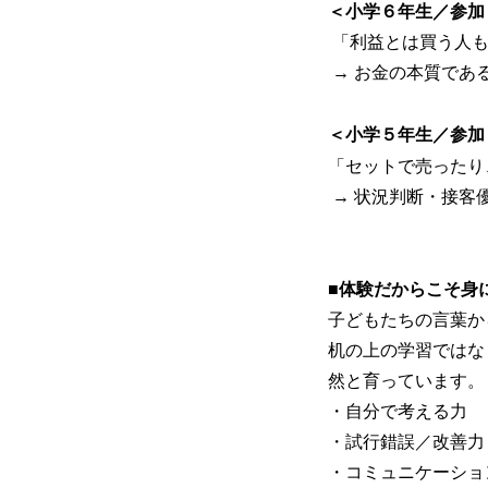
＜小学６年生／参加
「利益とは買う人も
→ お金の本質である
＜小学５年生／参加
「セットで売ったり
→ 状況判断・接客
■
体験だからこそ身
子どもたちの言葉か
机の上の学習ではなく
然と育っています。
・自分で考える力
・試行錯誤／改善力
・コミュニケーショ