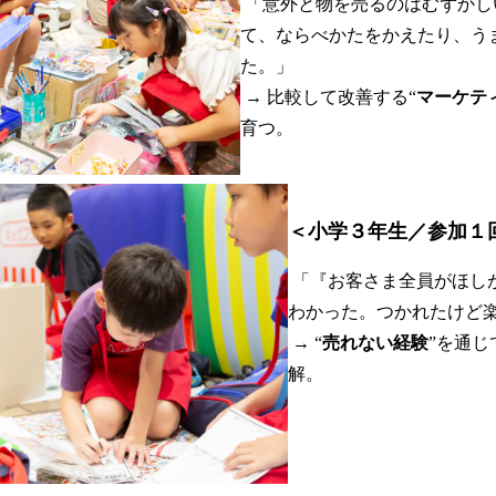
「意外と物を売るのはむずかし
て、ならべかたをかえたり、う
た。」
→ 比較して改善する“
マーケテ
育つ。
＜小学３年生／参加１
「『お客さま全員がほし
わかった。つかれたけど
→ “
売れない経験
”を通じ
解。