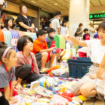
数
を
読
み
込
み
中
で
す