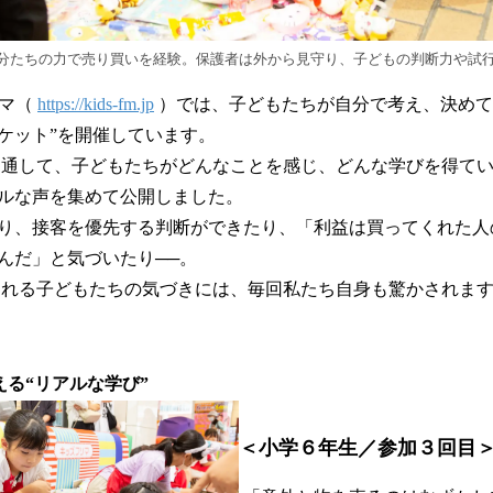
分たちの力で売り買いを経験。保護者は外から見守り、子どもの判断力や試
リマ（
https://kids-fm.jp
）では、子どもたちが自分で考え、決めて
ケット”を開催しています。
通して、子どもたちがどんなことを感じ、どんな学びを得て
ルな声を集めて公開しました。
り、接客を優先する判断ができたり、「利益は買ってくれた人
んだ」と気づいたり──。
れる子どもたちの気づきには、毎回私たち自身も驚かされま
える“リアルな学び”
＜小学６年生／参加３回目