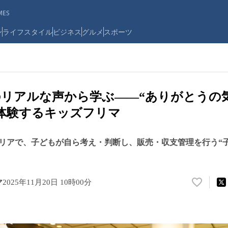
ES
ン
ライフスタイル
ビジネス
グルメ
スポーツ
リアルな声から学ぶ——“ありがとうの
体験するキッズフリマ
リアで、子どもが自ら考え・判断し、販売・収支管理を行う“
マ
2025年11月20日 10時00分
い
い
ね
！