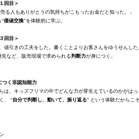
１回目＞
売る人もありがとうの気持ちがこもったお金だと知った。」
“
価値交換
”を体験的に学ぶ。
３回目＞
、値引きの工夫をした。書くことよりお客さんをゆうせんした
優先など、販売現場で求められる
判断力
が身につく。
につく非認知能力
らは、キッズフリマの中でどんな力が芽生えているのかがはっ
、 “
自分で判断し、動いて、振り返る
” という体験だからこ
ン