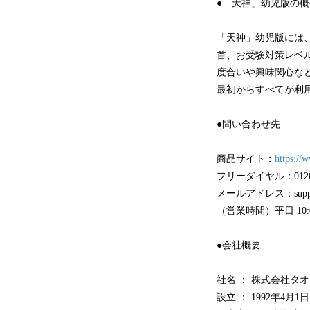
●「天神」幼児版の概
「天神」幼児版には
首、お受験対策レベル
度合いや興味関心な
最初からすべてが利
●問い合わせ先
商品サイト：
https://w
フリーダイヤル：0120-0
メールアドレス：support@
（営業時間）平日 10:00
●会社概要
社名 ： 株式会社タオ
設立 ： 1992年4月1日