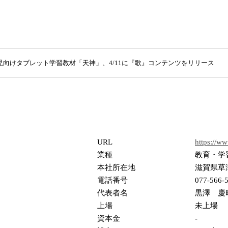
児向けタブレット学習教材「天神」、4/11に『歌』コンテンツをリリース
URL
https://ww
業種
教育・学
本社所在地
滋賀県草津
電話番号
077-566-
代表者名
黒澤 慶
上場
未上場
資本金
-