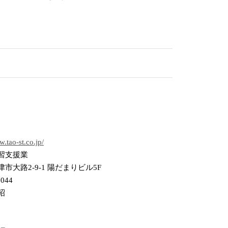
w.tao-st.co.jp/
習支援業
市大路2-9-1 陽だまりビル5F
5044
昭