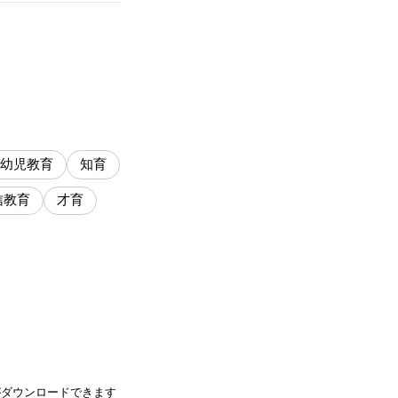
幼児教育
知育
信教育
才育
がダウンロードできます