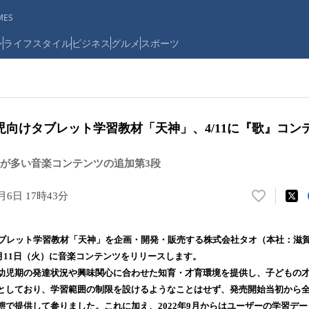
ES
ン
ライフスタイル
ビジネス
グルメ
スポーツ
児向けタブレット学習教材「天神」、4/11に『歌』コン
が多い音楽コンテンツの追加第3段
月6日 17時43分
い
い
ね
タブレット学習教材「天神」を企画・開発・販売する株式会社タオ（本社：滋
！
月11日（火）に音楽コンテンツをリリースします。
数
幼児期の発達状況や興味関心に合わせた知育・才育環境を提供し、子どもの
を
読
としており、学習範囲の制限を設けるようなことはせず、発売開始当初から
み
態で提供して参りました。これに加え、2022年9月からはユーザーの学習デ