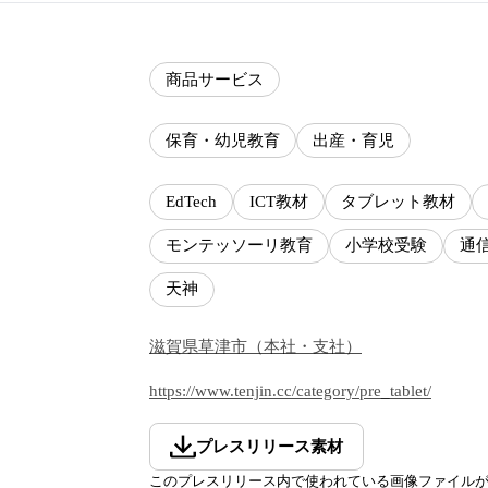
商品サービス
保育・幼児教育
出産・育児
EdTech
ICT教材
タブレット教材
モンテッソーリ教育
小学校受験
通
天神
滋賀県
草津市
（
本社・支社
）
https://www.tenjin.cc/category/pre_tablet/
プレスリリース素材
このプレスリリース内で使われている画像ファイル