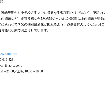
要
、乳幼児期から小学校入学までに必要な学習項目だけではなく、英語の
の問題など、多種多様な全5系統59ジャンル10,000問以上の問題を収
どにあわせて学習の個別最適化が図れるよう、通信教材のような1ヵ月ご
用可能な状態でお届けしています。
ww.tenjin.cc/
19-828
tao-st.co.jp
～21:00／土祝 10:00～19:00