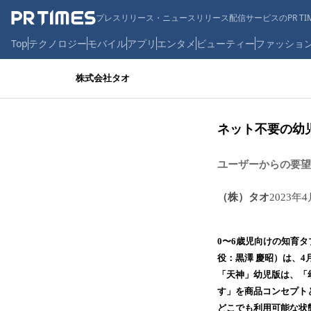
プレスリリース・ニュースリリース配信サービスのPR TIM
Top
テクノロジー
モバイル
アプリ
エンタメ
ビューティー
ファッショ
株式会社タオ
ネット不要の幼
ユーザーからの要望
（株）タオ
2023年4
0〜6歳児向けの知育
役：黒澤 慶昭）は、4
「天神」幼児版は、「
す」を商品コンセプト
どこでも利用可能な状