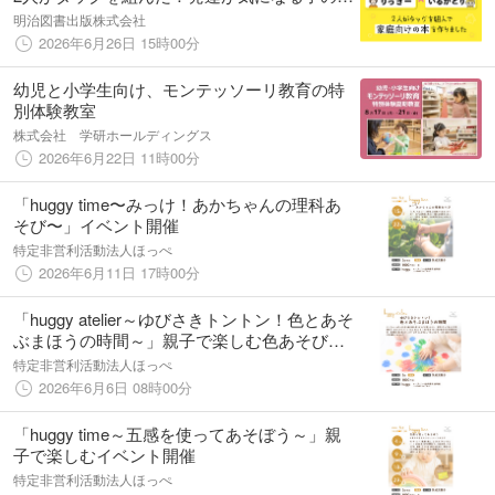
「おうち学習環境」をフルカラーで提案する1
明治図書出版株式会社
冊が発売
2026年6月26日 15時00分
幼児と小学生向け、モンテッソーリ教育の特
別体験教室
株式会社 学研ホールディングス
2026年6月22日 11時00分
「huggy time〜みっけ！あかちゃんの理科あ
そび〜」イベント開催
特定非営利活動法人ほっぺ
2026年6月11日 17時00分
「huggy atelier～ゆびさきトントン！色とあそ
ぶまほうの時間～」親子で楽しむ色あそびイ
ベント開催
特定非営利活動法人ほっぺ
2026年6月6日 08時00分
「huggy time～五感を使ってあそぼう～」親
子で楽しむイベント開催
特定非営利活動法人ほっぺ