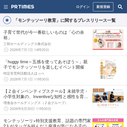
ログイン
新規登録
「モンテッソーリ教育」に関するプレスリリース一覧
子育て世代が今一番欲しいものは「心の余
裕」
三和ホールディングス株式会社
2026年7月1日 14時20分
「huggy time～五感を使ってあそぼう～」親
子でモンテッソーリを楽しむイベント開催
特定非営利活動法人ほっぺ
2026年7月1日 11時30分
【Ｚ会インベンティブスクール】未就学児・
小学生対象の、Inventiveな知性と感性を育む
「夏の特別プログラム」を7月・8月に開催！
増進会ホールディングス（Ｚ会グループ）
2026年6月30日 11時00分
モンテッソーリ×特別支援教育、話題の専門家
2人がタッグを組んだ！発達が気になる子の