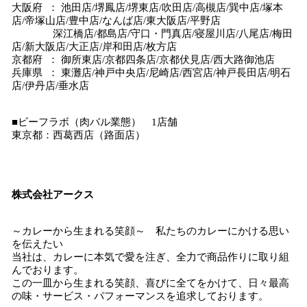
大阪府 ： 池田店/堺鳳店/堺東店/吹田店/高槻店/巽中店/塚本
店/帝塚山店/豊中店/なんば店/東大阪店/平野店
深江橋店/都島店/守口・門真店/寝屋川店/八尾店/梅田
店/新大阪店/大正店/岸和田店/枚方店
京都府 ： 御所東店/京都四条店/京都伏見店/西大路御池店
兵庫県 ： 東灘店/神戸中央店/尼崎店/西宮店/神戸長田店/明石
店/伊丹店/垂水店
■ビーフラボ（肉バル業態） 1店舗
東京都：西葛西店（路面店）
株式会社アークス
～カレーから生まれる笑顔～ 私たちのカレーにかける思い
を伝えたい
当社は、カレーに本気で愛を注ぎ、全力で商品作りに取り組
んでおります。
この一皿から生まれる笑顔、喜びに全てをかけて、日々最高
の味・サービス・パフォーマンスを追求しております。