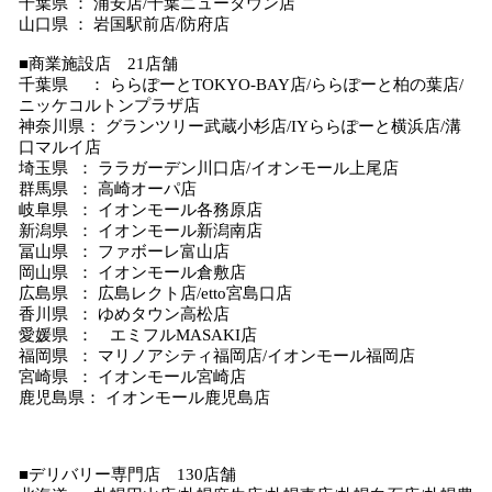
千葉県 ： 浦安店/千葉ニュータウン店
山口県 ： 岩国駅前店/防府店
■商業施設店 21店舗
千葉県 ： ららぽーとTOKYO-BAY店/ららぽーと柏の葉店/
ニッケコルトンプラザ店
神奈川県： グランツリー武蔵小杉店/IYららぽーと横浜店/溝
口マルイ店
埼玉県 ： ララガーデン川口店/イオンモール上尾店
群馬県 ： 高崎オーパ店
岐阜県 ： イオンモール各務原店
新潟県 ： イオンモール新潟南店
冨山県 ： ファボーレ富山店
岡山県 ： イオンモール倉敷店
広島県 ： 広島レクト店/etto宮島口店
香川県 ： ゆめタウン高松店
愛媛県 ： エミフルMASAKI店
福岡県 ： マリノアシティ福岡店/イオンモール福岡店
宮崎県 ： イオンモール宮崎店
鹿児島県： イオンモール鹿児島店
■デリバリー専門店 130店舗