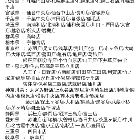
北海道 ： 札幌円山店/札幌麻生店/札幌東店/札幌白石店/札幌豊
平店
宮城県 ： 仙台中央店/仙台中山店/長町店/宮城野店
千葉県 ： 千葉中央店/津田沼店/幕張店/稲毛店
埼玉県 ： 南浦和店/北浦和店/浦和美園店/川口・戸田店/大宮
店/越谷店/所沢店/岩槻店
群馬県 ： 高崎店
栃木県 ： 宇都宮店
東京都 ： 赤羽店/足立店/浅草店/荒川店/池上店/市ヶ谷店/大崎
店/大塚店/葛西店/蒲田店/亀有店/亀戸店/葛飾店/
銀座店/国分寺店/小竹向原店/山王店/下井草店/白金
店・恵比寿/住吉店/高島平店/立川店
八王子・日野店/方南町店/町田店/三田店/用賀店/竹ノ
塚店/練馬店/自由が丘店/小岩店/聖蹟桜ケ丘店
荻窪店/保谷店三鷹店/武蔵野店/仙川店
神奈川県： あざみ野店/上永谷店/鴨居店/川崎生田店/川崎店/関
内店/相模原店/横浜中央店/厚木海老名店/鶴見店
藤沢店/保土ヶ谷店/大和店/綱島店/瀬谷店/武蔵小杉
店/茅ヶ崎店/鎌倉店/平塚店
静岡県 ： 浜松店/静岡店/沼津三島店/富士店
愛知県 ： 赤池店/新瑞橋/大曽根店/春日井店/茶屋ヶ坂店/中川
店/名古屋中央店/藤が丘店/名駅店/一宮店/豊田店
三重県 ： 四日市店
岐阜県 : 岐阜店