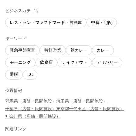
ビジネスカテゴリ
レストラン・ファストフード・居酒屋
中食・宅配
キーワード
緊急事態宣言
時短営業
朝カレー
カレー
モーニング
飲食店
テイクアウト
デリバリー
通販
EC
位置情報
群馬県
（
店舗・民間施設
）
埼玉県
（
店舗・民間施設
）
千葉県
（
店舗・民間施設
）
東京都
千代田区
（
店舗・民間施設
）
神奈川県
（
店舗・民間施設
）
関連リンク