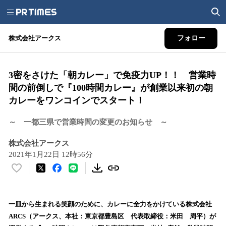
株式会社アークス
フォロー
3密をさけた「朝カレー」で免疫力UP！！ 営業時
間の前倒しで『100時間カレー』が創業以来初の朝
カレーをワンコインでスタート！
～ 一都三県で営業時間の変更のお知らせ ～
株式会社アークス
2021年1月22日 12時56分
い
い
ね
！
一皿から生まれる笑顔のために、カレーに全力をかけている株式会社
数
ARCS（アークス、本社：東京都豊島区 代表取締役：米田 周平）が
を