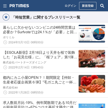
ログイン
新規登録
「時短営業」に関するプレスリリース一覧
暮らしに欠かせないコンビニの24時間営業は
必要か？Surfvoteでは24.1％が「必要」と回答
する一方、50％が「コンビニは一部の店だけ
ポリミル
24時間営業で、そうでない店があってもい
2024年5月10日 06時00分
い」と回答。
【ESOLA新宿】2月16日より天井を桜で装飾
した「お花見仕様」に。「桜フェア」第1弾
生ハム or ガーリックトーストの「てんこ盛
株式会社パートナーズダイニング
り」スタート！
2022年2月14日 13時40分
都内にカニ小屋OPEN？！期間限定【仲卸・
生産者応援企画第６弾】”毛ガニ丸ごと一杯
付”『本ズワイガニ』『花咲ガニ』『天然本マ
株式会社ao
グロ』の超絶贅沢食べ放題
2022年1月28日 09時55分
求人数前月比-19%、例年閑散期である10月だ
が前年同月比は+67%コロナ再拡大懸念に伴い