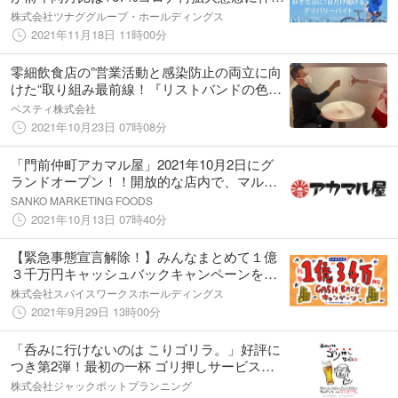
継続した外出控え、飲食店時短営業の影響か
株式会社ツナググループ・ホールディングス
2021年11月18日 11時00分
零細飲食店の”営業活動と感染防止の両立に向
けた“取り組み最前線！『リストバンドの色分
け』で接種状況を把握
ベスティ株式会社
2021年10月23日 07時08分
「門前仲町アカマル屋」2021年10月2日にグ
ランドオープン！！開放的な店内で、マルエ
フと希少部位串の幻コラボ♪
SANKO MARKETING FOODS
2021年10月13日 07時40分
【緊急事態宣言解除！】みんなまとめて１億
３千万円キャッシュバックキャンペーンを実
地！スパイスワークスは選択の自由を尊重し
株式会社スパイスワークスホールディングス
ます！
2021年9月29日 13時00分
「呑みに行けないのは こりゴリラ。」好評に
つき第2弾！最初の一杯 ゴリ押しサービスお
酒の提供自粛解除後、最初の一杯「おゴリ」
株式会社ジャックポットプランニング