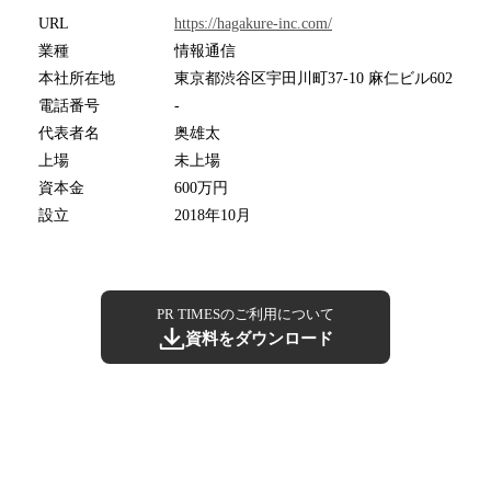
URL
https://hagakure-inc.com/
業種
情報通信
本社所在地
東京都渋谷区宇田川町37-10 麻仁ビル602
電話番号
-
代表者名
奥雄太
上場
未上場
資本金
600万円
設立
2018年10月
PR TIMESのご利用について
資料をダウンロード