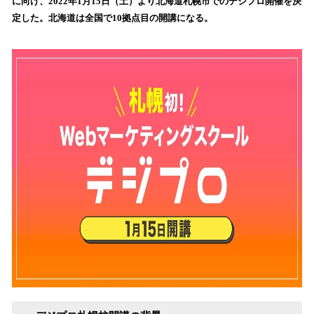
に向け、2022年1月15日（土）より北海道札幌市でのデジプロ開催を決
読
定した。北海道は全国で10拠点目の開講になる。
み
込
み
中
で
す