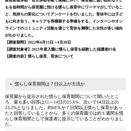
！
産前産後休暇・育児休暇を経て復職に伴い、保育園に通い始める子ど
数
もを短時間から保育園に預ける慣らし保育中にワーママがしているこ
を
と、気持ちの変化についてアンケートを行いました。育休中には子ど
読
もに向き合う、キャリアを再構築する準備をする、インターンやオン
み
ラインでのコミュニティ活動を通じて育休を満喫した女性が多い傾向
込
がわかりました。
み
【調査期間】2022年4月15日～4月30日
中
で
【調査対象者】2021年度入園に慣らし保育を経験した保護者85名
す
【調査内容】慣らし保育、育休について
慣らし保育期間は７日以上が主流か
保育園から提示された慣らし保育期間について聞いたとこ
ろ、最も多い回答は11～14日の25.6%、次いで14日以上の
23.2%となりました。約68％が７日間以上慣らし保育があっ
たと回答していることから、多くの保育園では約１週間を慣
らし保育期間として保護者に提示していることがわかりまし
た。