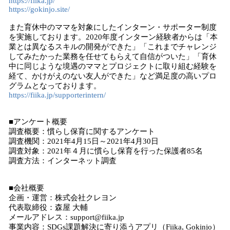
https://fiika.jp/
https://gokinjo.site/
また育休中のママを対象にしたインターン・サポーター制度
を実施しております。2020年度インターン経験者からは「本
業とは異なるスキルの開発ができた」「これまでチャレンジ
してみたかった業務を任せてもらえて自信がついた」「育休
中に同じような境遇のママとプロジェクトに取り組む経験を
経て、かけがえのない友人ができた」など満足度の高いプロ
グラムとなっております。
https://fiika.jp/supporterintern/
■アンケート概要
調査概要：慣らし保育に関するアンケート
調査機関：2021年4月15日～2021年4月30日
調査対象：2021年４月に慣らし保育を行った保護者85名
調査方法：インターネット調査
■会社概要
企画・運営：株式会社クレヨン
代表取締役：森屋 大輔
メールアドレス：support@fiika.jp
事業内容：SDGs課題解決に寄り添うアプリ（Fiika, Gokinjo）