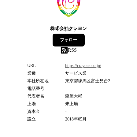
株式会社クレヨン
4
フォロワー
フォロー
RSS
URL
https://crayons.co.jp/
業種
サービス業
本社所在地
東京都練馬区富士見台2
電話番号
-
代表者名
森屋大輔
上場
未上場
資本金
-
設立
2018年05月