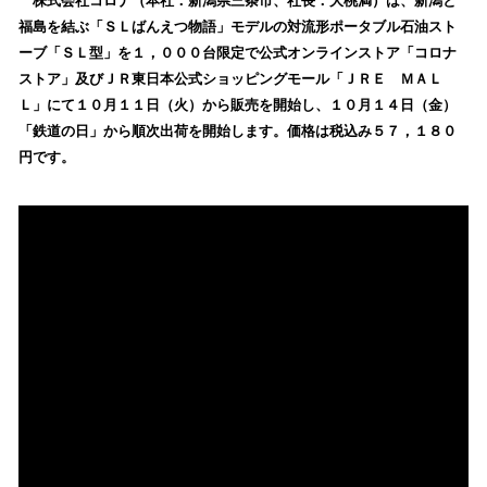
！
株式会社コロナ（本社：新潟県三条市、社長：大桃満）は、新潟と
数
福島を結ぶ「ＳＬばんえつ物語」モデルの対流形ポータブル石油スト
を
ーブ「ＳＬ型」を１，０００台限定で公式オンラインストア「コロナ
読
ストア」及びＪＲ東日本公式ショッピングモール「ＪＲＥ ＭＡＬ
み
Ｌ」にて１０月１１日（火）から販売を開始し、１０月１４日（金）
込
「鉄道の日」から順次出荷を開始します。価格は税込み５７，１８０
み
円です。
中
で
す