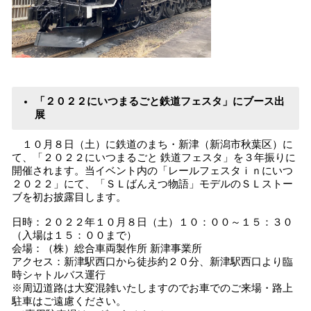
「２０２２にいつまるごと鉄道フェスタ」にブース出
展
１０月８日（土）に鉄道のまち・新津（新潟市秋葉区）に
て、「２０２２にいつまるごと 鉄道フェスタ」を３年振りに
開催されます。当イベント内の「レールフェスタｉｎにいつ
２０２２」にて、「ＳＬばんえつ物語」モデルのＳＬストー
ブを初お披露目します。
日時：２０２２年１０月８日（土）１０：００～１５：３０
（入場は１５：００まで）
会場：（株）総合車両製作所 新津事業所
アクセス：新津駅西口から徒歩約２０分、新津駅西口より臨
時シャトルバス運行
※周辺道路は大変混雑いたしますのでお車でのご来場・路上
駐車はご遠慮ください。