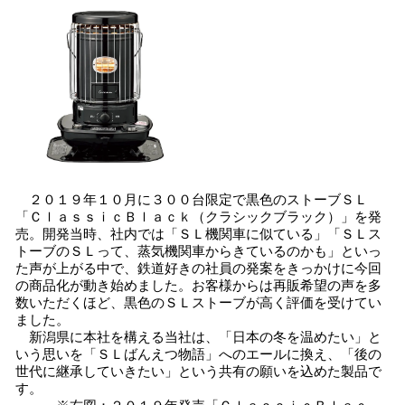
２０１９年１０月に３００台限定で黒色のストーブＳＬ
「ＣｌａｓｓｉｃＢｌａｃｋ（クラシックブラック）」を発
売。開発当時、社内では「ＳＬ機関車に似ている」「ＳＬス
トーブのＳＬって、蒸気機関車からきているのかも」といっ
た声が上がる中で、鉄道好きの社員の発案をきっかけに今回
の商品化が動き始めました。お客様からは再販希望の声を多
数いただくほど、黒色のＳＬストーブが高く評価を受けてい
ました。
新潟県に本社を構える当社は、「日本の冬を温めたい」と
いう思いを「ＳＬばんえつ物語」へのエールに換え、「後の
世代に継承していきたい」という共有の願いを込めた製品で
す。