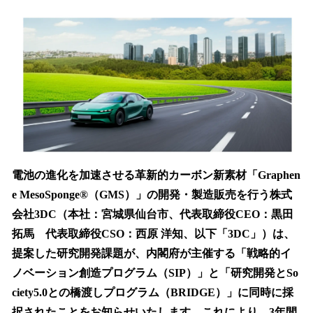
ね
！
数
を
読
み
込
み
中
で
す
電池の進化を加速させる革新的カーボン新素材「Graphen
e MesoSponge®（GMS）」の開発・製造販売を行う株式
会社3DC（本社：宮城県仙台市、代表取締役CEO：黒田
拓馬 代表取締役CSO：西原 洋知、以下「3DC」）は、
提案した研究開発課題が、内閣府が主催する「戦略的イ
ノベーション創造プログラム（SIP）」と「研究開発とSo
ciety5.0との橋渡しプログラム（BRIDGE）」に同時に採
択されたことをお知らせいたします。これにより、3年間