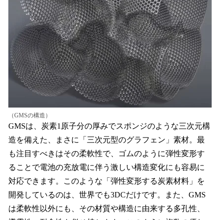
（GMSの構造）
GMSは、炭素1原子分の厚みでスポンジのような三次元構
造を備えた、まさに「三次元型のグラフェン」素材。最
も注目すべきはその柔軟性で、ゴムのように弾性変形す
ることで電池の充放電に伴う激しい構造変化にも容易に
対応できます。このような「弾性変形する炭素材料」を
開発しているのは、世界でも3DCだけです。また、GMS
は柔軟性以外にも、その材質や構造に由来する多孔性、