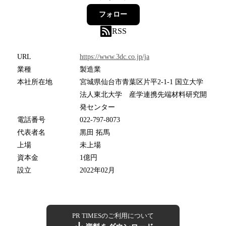
フォロー
RSS
URL
https://www.3dc.co.jp/ja
業種
製造業
本社所在地
宮城県仙台市青葉区片平2-1-1 国立大学
法人東北大学 産学連携先端材料研究開
発センター
電話番号
022-797-8073
代表者名
黒田 拓馬
上場
未上場
資本金
1億円
設立
2022年02月
PR TIMESのご利用について