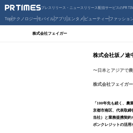
プレスリリース・ニュースリリース配信サービスのPR TIM
Top
テクノロジー
モバイル
アプリ
エンタメ
ビューティー
ファッショ
株式会社フェイガー
株式会社坂ノ途
〜日本とアジアで農
株式会社フェイガー
「100年先も続く、
京都市南区、代表取締
当社）と業務提携契約
ボンクレジットの活用