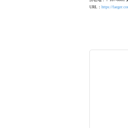
URL：
https://faeger.c