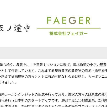
込
み
中
で
す
背
年先も続く、農業を。」を事業ミッションに掲げ、環境負荷の小さい農業
ーとして伴走しています。これまで新規就農者の農作物の流通・販売を
を超えて提携農家の方々とともに持続可能な社会を目指し、カーボンニ
なりました。
来カーボンクレジットの生成を行っており、農家の方々の脱炭素の取
化を行う日本初のスタートアップです。2023年度は10都道府県、20地域
組成見込み、2024年度はタイやミャンマー等の海外プロジェクトがス