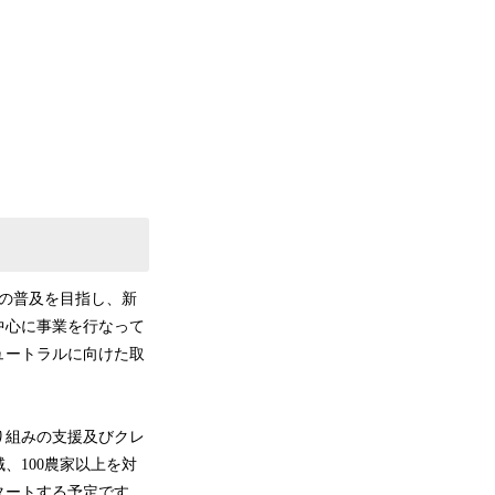
景
の普及を目指し、新
中心に事業を行なって
ュートラルに向けた取
り組みの支援及びクレ
、100農家以上を対
タートする予定です。