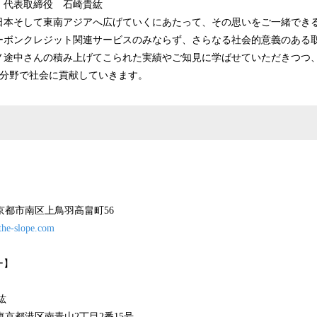
 代表取締役 石崎貴紘
日本そして東南アジアへ広げていくにあたって、その思いをご一緒でき
ーボンクレジット関連サービスのみならず、さらなる社会的意義のある
ノ途中さんの積み上げてこられた実績やご知見に学ばせていただきつつ
の分野で社会に貢献していきます。
】
1 京都市南区上鳥羽高畠町56
the-slope.com
ー】
紘
1 東京都港区南青山2丁目2番15号