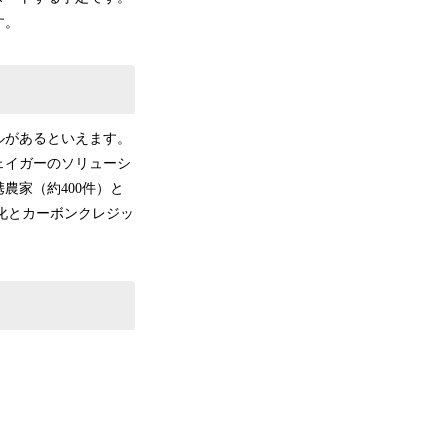
す。
ルがあるといえます。
ェイガーのソリューシ
（​​約400件）と
素化とカーボンクレジッ