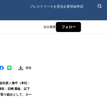
プレスリリースを受信
企業登録申請
会社概要
フォロー
式会社坂ノ途中（本社：
役：石崎 貴紘、以下
す取り組みとして、カー