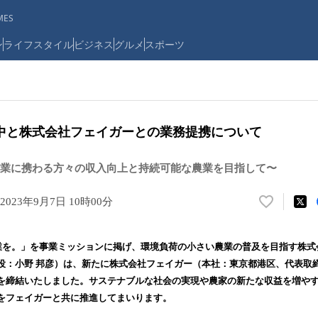
ES
ン
ライフスタイル
ビジネス
グルメ
スポーツ
中と株式会社フェイガーとの業務提携について
業に携わる方々の収入向上と持続可能な農業を目指して〜
2023年9月7日 10時00分
い
い
ね
農業を。」を事業ミッションに掲げ、環境負荷の小さい農業の普及を目指す株
！
役：小野 邦彦）は、新たに株式会社フェイガー（本社：東京都港区、代表取締
数
を締結いたしました。サステナブルな社会の実現や農家の新たな収益を増や
を
読
をフェイガーと共に推進してまいります。
み