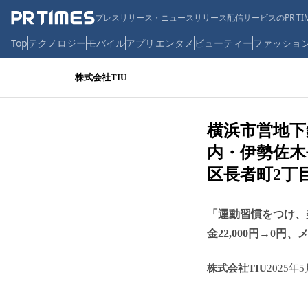
プレスリリース・ニュースリリース配信サービスのPR TIM
Top
テクノロジー
モバイル
アプリ
エンタメ
ビューティー
ファッショ
株式会社TIU
横浜市営地下
内・伊勢佐木長
区長者町2丁
「運動習慣をつけ、
金22,000円→0円
株式会社TIU
2025年5