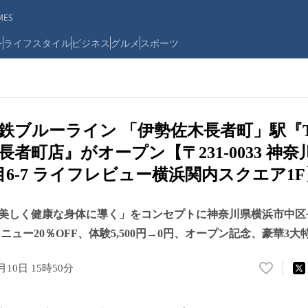
ES
ン
ライフスタイル
ビジネス
グルメ
スポーツ
鉄ブルーライン 「伊勢佐木長者町」駅『T
者町店』がオープン【〒231-0033 神
目6-7 ライフレビュー横浜関内スクエア1F
美しく健康な身体に導く」をコンセプトに神奈川県横浜市中区
、メニュー20％OFF、体験5,500円→0円、オープン記念、豪華3
月10日 15時50分
い
い
ね