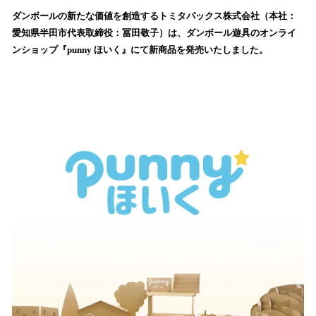
ね
！
ダンボールの新たな価値を創造するトミタパックス株式会社（本社：
数
愛知県半田市代表取締役：冨田敬子）は、ダンボール遊具のオンライ
を
ンショップ『punny ほいく』にて新商品を発売いたしました。
読
み
込
み
中
で
す