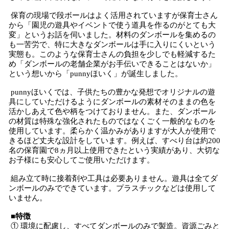
保育の現場で段ボールはよく活用されていますが保育士さん
から「園児の遊具やイベントで使う道具を作るのがとても大
変」というお話を伺いました。材料のダンボールを集めるの
も一苦労で、特に大きなダンボールは手に入りにくいという
実態も。このような保育士さんの負担を少しでも軽減するた
め「ダンボールの老舗企業がお手伝いできることはないか」
という想いから「punnyほいく」が誕生しました。
punnyほいくでは、子供たちの豊かな発想でオリジナルの遊
具にしていただけるようにダンボールの素材そのままの色を
活かしあえて色や柄をつけておりません。また、ダンボール
の材質は特殊な強化されたものではなくごく一般的なものを
使用しています。柔らかく温かみがありますが大人が使用で
きるほど丈夫な設計をしています。例えば、すべり台は約200
名の保育園で8ヵ月以上使用できたという実績があり、大切な
お子様にも安心してご使用いただけます。
組み立て時に接着剤や工具は必要ありません。遊具は全てダ
ンボールのみでできています。プラスチックなどは使用して
いません。
■特徴
① 環境に配慮し、すべてダンボールのみで製造。資源ごみと