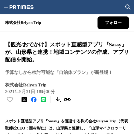
株式会社Relyon Trip
フォロー
【観光/おでかけ】スポット直感型アプリ『Sassy』
が、山形県と連携！地域コンテンツの作成、アプリ
配信を開始。
予算なしから検討可能な「自治体プラン」が新登場！
株式会社Relyon Trip
2021年5月31日 18時00分
い
い
ね
！
スポット直感型アプリ『Sassy』を運営する株式会社Relyon Trip（代表
数
取締役CEO：西村彰仁）は、山形県と連携し、「山形マイクロツーリ
を