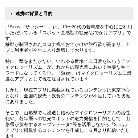
連携の背景と目的
『Sassy（サッシー）』は、10〜20代の若年層を中心にご利用
いただいている「スポット直感型の観光/おでかけアプリ」で
す。
移動が制限されたコロナ禍でおでかけや旅行欲が高まり、ア
プリ利用者が今年に入り急増しております。
特に、県をまたがない、いわゆる近場で非日常を味わう「マ
イクロツーリズム」がこれからの観光業において重要なキー
ワードになってくる中、『Sassy』はマイクロツーリズムに最
適なアプリとして現在注目されています。
しかし、現在アプリに掲載されているコンテンツは東京中心
となり、全国の観光・飲食のコンテンツが不足している状況
にありました。
そこで、山形県でも浸透し始めたマイクロツーリズムの活性
化や、若年層への観光スポットの魅力発信を目的として、山
形県が所有するオープンデータ*等を活用しながら『Sassy』
アプリで掲載するコンテンツを作成し、６月より配信いたし
ます。