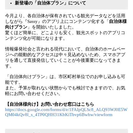
新登場の「自治体プラン」について
今月より、各自治体が保有されている観光データなどを活用
しながら『Sassy』のアプリ上にコンテンツ化する「
自治体様
向けプラン
」を開始いたしました。
驚くほど簡単に、どこよりも安く、観光スポットのアプリコ
ンテンツ化が可能になります。
情報爆発社会と言われる現代において、自治体のホームペー
ジへの能動的なアクセスは中々見込めないため、スマホアプ
リを通して直接発信していくことが今後重要になってきま
す。
「自治体向けプラン」は、市区町村単位でのお申し込みも可
能です。
また、予算が取れない状態からでも検討できますので、お気
軽にお問い合わせください。
【自治体様向け】お問い合わせ窓口はこちら
https://docs.google.com/forms/d/e/1FAIpQLSc8_ALQ93WJ0E5W
QM04kQv8l_s_4TP0QHH31KbKiTbvp6Bwhw/viewform