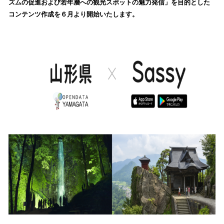
ズムの促進および若年層への観光スポットの魅力発信」を目的とした
読
コンテンツ作成を６月より開始いたします。
み
込
み
中
で
す