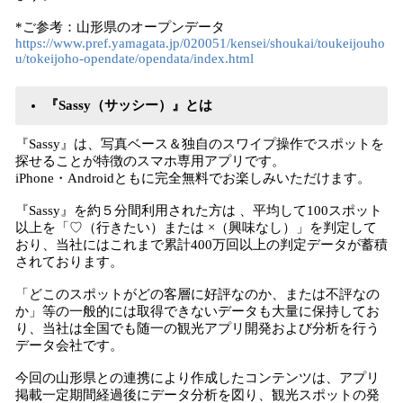
*ご参考：山形県のオープンデータ
https://www.pref.yamagata.jp/020051/kensei/shoukai/toukeijouho
u/tokeijoho-opendate/opendata/index.html
『Sassy（サッシー）』とは
『Sassy』は、写真ベース＆独自のスワイプ操作でスポットを
探せることが特徴のスマホ専用アプリです。
iPhone・Androidともに完全無料でお楽しみいただけます。
『Sassy』を約５分間利用された方は 、平均して100スポット
以上を「♡（行きたい）または ×（興味なし）」を判定して
おり、当社にはこれまで累計400万回以上の判定データが蓄積
されております。
「どこのスポットがどの客層に好評なのか、または不評なの
か」等の一般的には取得できないデータも大量に保持してお
り、当社は全国でも随一の観光アプリ開発および分析を行う
データ会社です。
今回の山形県との連携により作成したコンテンツは、アプリ
掲載一定期間経過後にデータ分析を図り、観光スポットの発