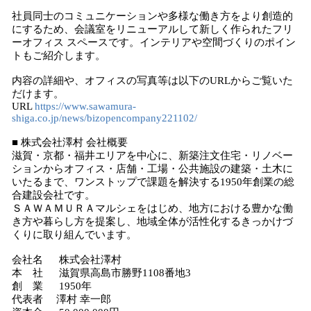
社員同士のコミュニケーションや多様な働き方をより創造的
にするため、会議室をリニューアルして新しく作られたフリ
ーオフィス スペースです。インテリアや空間づくりのポイン
トもご紹介します。
内容の詳細や、オフィスの写真等は以下のURLからご覧いた
だけます。
URL
https://www.sawamura-
shiga.co.jp/news/bizopencompany221102/
■ 株式会社澤村 会社概要
滋賀・京都・福井エリアを中心に、新築注文住宅・リノベー
ションからオフィス・店舗・工場・公共施設の建築・土木に
いたるまで、ワンストップで課題を解決する1950年創業の総
合建設会社です。
ＳＡＷＡＭＵＲＡマルシェをはじめ、地方における豊かな働
き方や暮らし方を提案し、地域全体が活性化するきっかけづ
くりに取り組んでいます。
会社名 株式会社澤村
本 社 滋賀県高島市勝野1108番地3
創 業 1950年
代表者 澤村 幸一郎