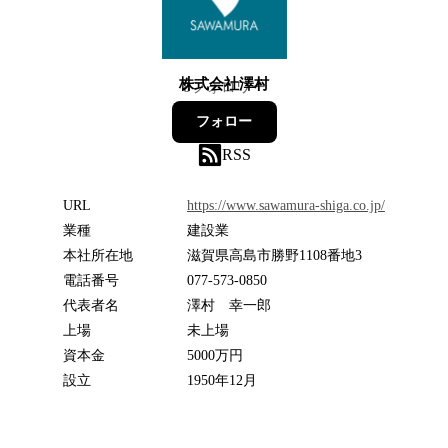
株式会社澤村
8
フォロワー
フォロー
RSS
URL
https://www.sawamura-shiga.co.jp/
業種
建設業
本社所在地
滋賀県高島市勝野1108番地3
電話番号
077-573-0850
代表者名
澤村 幸一郎
上場
未上場
資本金
5000万円
設立
1950年12月