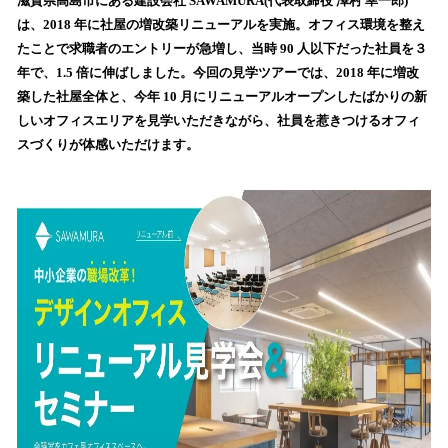
！
滋賀県高島市にある建設会社 SAWAMURA(代表取締役 澤村 幸一郎)
数
は、2018 年に社屋の増改築リニューアルを実施。オフィス環境を整え
を
たことで求職者のエントリーが急増し、当時 90 人以下だった社員を３
読
年で、1.5 倍に伸ばしました。今回の見学ツアーでは、2018 年に増改
み
築した社屋全体と、今年 10 月にリニューアルオープンしたばかりの新
込
しいオフィスエリアを見学いただきながら、社員を惹きつけるオフィ
み
スづくりが体感いただけます。
中
で
す