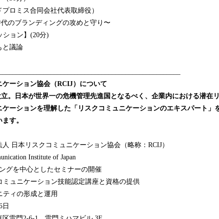
ドプロミス合同会社代表取締役）
時代のブランディングの攻めと守り〜
ション】(20分)
もと議論
_____________________________________________________
ケーション協会（RCIJ）について
7月に設立。日本が世界一の危機管理先進国となるべく、企業内における潜在
ニケーションを理解した「リスクコミュニケーションのエキスパート」
います。
人 日本リスクコミュニケーション協会（略称：RCIJ）
tion Institute of Japan
ーニングを中心としたセミナーの開催
ュニケーション技能認定講座と資格の提供
ィの形成と運用
6日
雷門2-6-1 雷門ミハマビル 3F