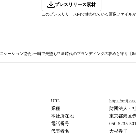
プレスリリース素材
このプレスリリース内で使われている画像ファイル
ニケーション協会
一瞬で失墜も!? 新時代のブランディングの攻めと守り【8
URL
https://rcij.org
業種
財団法人・
本社所在地
東京都港区赤坂
電話番号
050-5235-50
代表者名
大杉春子