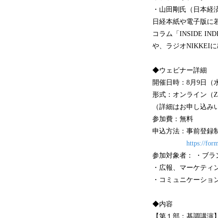
・山田剛氏（日本経
日経本紙や電子版に
コラム「INSIDE
や、ラジオNIKKEI
◆ウェビナー詳細
開催日時：8月9日（水）1
形式：オンライン（Z
（詳細はお申し込み
参加費：無料
申込方法：事前登録
https://f
参加対象者： ・ブ
・広報、マーケティ
・コミュニケーショ
◆内容
【第１部：基調講演】