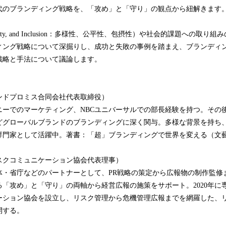
代のブランディング戦略を、「攻め」と「守り」の観点から紐解きます
y, Equity, and Inclusion：多様性、公平性、包摂性）や社会的課題への
ィング戦略について深掘りし、成功と失敗の事例を踏まえ、ブランディ
戦略と手法について議論します。
ンドプロミス合同会社代表取締役）
ニーでのマーケティング、NBCユニバーサルでの部長経験を持つ。その
どグローバルブランドのブランディングに深く関与。多様な背景を持ち
専門家として活躍中。著書：「超」ブランディングで世界を変える（文
スクコミュニケーション協会代表理事）
体・省庁などのパートナーとして、PR戦略の策定から広報物の制作監修
「攻め」と「守り」の両軸から経営広報の施策をサポート。2020年に
ーション協会を設立し、リスク管理から危機管理広報までを網羅した、
開する。