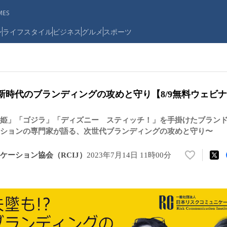
ES
ン
ライフスタイル
ビジネス
グルメ
スポーツ
 新時代のブランディングの攻めと守り【8/9無料ウェビ
姫」「ゴジラ」「ディズニー スティッチ！」を手掛けたブラン
ションの専門家が語る、次世代ブランディングの攻めと守り〜
ケーション協会（RCIJ）
2023年7月14日 11時00分
い
い
ね
！
数
を
読