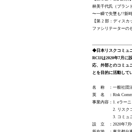
林美千代氏（ブラン
〜一瞬で失墜も!?新
【第 2 部：ディスカッ
ファシリテーターの
___________________
◆日本リスクコミュニ
RCIJは2020年
応、外部とのコミュ
とを目的に活動して
名 称 ：一般社団法
英 名 ：Risk Communica
事業内容：1. eラ
2. リスクコミ
3. コミュニテ
設 立 ：2020年7月
所在地 ：東京都台東区