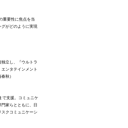
。
取り組みの重要性に焦点を当
ングがどのように実現
後独立し、『ウルトラ
、エンタテインメント
藝春秋）
まで支援。コミュニケ
専門家らとともに、日
リスクコミュニケーシ