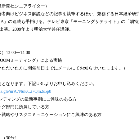
済新聞社シニアライター）
若者向けビジネス解説などの記事を執筆するほか、兼務する日本経済研
 INDIA」の連載も手掛ける。テレビ東京「モーニングサテライト」の「朝
に出演。2009年より明治大学兼任講師。
3:00ー14:00
OOMミーティング）による実施
いただいた方に開催前日までにメールにてお知らせいたします。）
制となります。下記URLよりお申し込みください。
orms.gle/urA7NuKC27Qm2s5p8
ランディングの最新事例にご興味のある方
ング部門に所属している方
ン戦略やリスクコミュニケーションにご興味のある方
（30分）