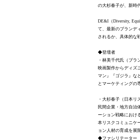
の大杉春子が、新時
DE&I（Diversit
て、最新のブランデ
されるか、具体的な
◆登壇者
・林美千代氏（ブラ
映画製作からディズ
マン』『ゴジラ』な
とマーケティングの
・大杉春子（日本リ
民間企業・地方自治
ーション戦略における
本リスクコミュニケ
ョン人材の育成を展
◆ファシリテーター