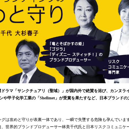
み
込
み
中
で
す
する相撲ドラマ「サンクチュアリ（聖域）」が国内外で絶賛を浴び、カンヌライオ
ーンや甲子化学工業の「Shellmet」が受賞を果たすなど、日本ブランド
ングは攻めと守りが表裏一体であり、一瞬で失墜する危険も孕んでいま
は、世界的ブランドプロデューサー林美千代氏と日本リスクコミュニケ