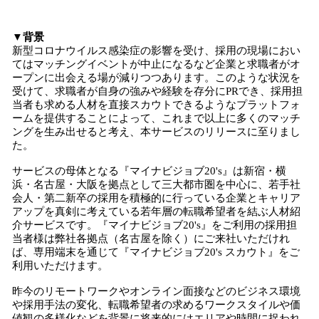
込
み
▼背景
中
新型コロナウイルス感染症の影響を受け、採用の現場におい
で
てはマッチングイベントが中止になるなど企業と求職者がオ
す
ープンに出会える場が減りつつあります。このような状況を
受けて、求職者が自身の強みや経験を存分にPRでき、採用担
当者も求める人材を直接スカウトできるようなプラットフォ
ームを提供することによって、これまで以上に多くのマッチ
ングを生み出せると考え、本サービスのリリースに至りまし
た。
サービスの母体となる『マイナビジョブ20's』は新宿・横
浜・名古屋・大阪を拠点として三大都市圏を中心に、若手社
会人・第二新卒の採用を積極的に行っている企業とキャリア
アップを真剣に考えている若年層の転職希望者を結ぶ人材紹
介サービスです。『マイナビジョブ20's』をご利用の採用担
当者様は弊社各拠点（名古屋を除く）にご来社いただけれ
ば、専用端末を通じて『マイナビジョブ20's スカウト』をご
利用いただけます。
昨今のリモートワークやオンライン面接などのビジネス環境
や採用手法の変化、転職希望者の求めるワークスタイルや価
値観の多様化などを背景に将来的にはエリアや時間に捉われ