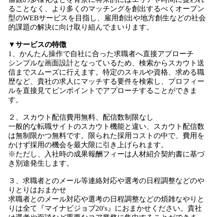
ることなく、より多くのマッチングを創出するべくオープン
型のWEBサービスを目指し、雇用創出や地方創生などの社会
的課題の解決に向け取り組んでまいります。
▼サービスの特徴
1、かんたん操作で自社に合った求職者へ直接アプローチ
シンプルな画面設計となっているため、検索からスカウト送
信までスムーズに行えます。特定のスキルや資格、求める職
歴など、貴社の求人にマッチする要件を検索し、プロフィー
ルを直接見てピンポイントでアプローチすることができま
す。
２、スカウト配信費用無料、配信数制限なし
一般的な転職サイトのスカウト機能と違い、スカウト配信数
は無制限かつ無料です。限られた採用コストの中で、費用を
かけず採用の機会を最大限に引き上げられます。
※ただし、入社時の成果報酬フィーは人材紹介契約書に基づ
き別途発生します。
３、求職者とのメール等連絡対応や選考の日程調整などのや
りとりはおまかせ
求職者とのメール対応や選考の日程調整などの煩雑なやりと
りは全て『マイナビジョブ20's』におまかせください。貴社