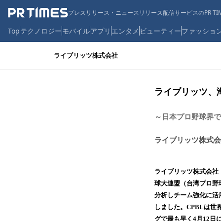
プレスリリース・ニュースリリース配信サービスのPR TIM
Top
テクノロジー
モバイル
アプリ
エンタメ
ビューティー
ファッショ
ライブリッツ株式会社
ライブリッツ、
～日本プロ野球界で
ライブリッツ株式会
ライブリッツ株式会社
球大連盟（台湾プロ野
分析しチーム強化に活
しました。CPBLは
グで最も早く4月12