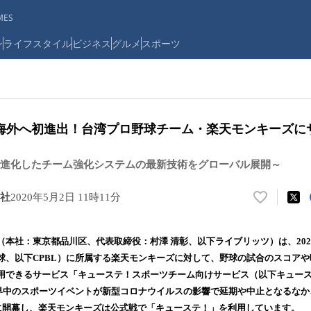
ES
ン
ライフスタイル
ビジネス
グルメ
スポーツ
海外へ初進出！台湾プロ野球チーム・楽天モンキーズに
進化したチーム強化システムの最新技術をグローバル展開～
社
2020年5月2日 11時11分
い
い
ね
（本社：東京都品川区、代表取締役：村澤 清彰、以下ライブリッツ）は、202
！
球、以下CPBL）に所属する楽天モンキーズに対して、野球の試合のスコア
数
用できるサービス「キューステ！スポーツチーム向けサービス（以下キュー
を
読
世界中のスポーツイベントが新型コロナウイルスの影響で延期や中止となるな
み
日に開幕し、楽天モンキーズは公式戦で「キューステ！」を利用しています。