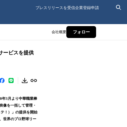
プレスリリースを受信
企業登録申請
会社概要
フォロー
サービスを提供
0年3月より中華職業棒
や映像を一括して管理・
ステ！）」の提供を開始
か、世界のプロ野球リー