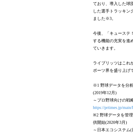
ており、導入した球団
した選手トラッキング
ました※3。
今後、「キューステ
する機能の充実を進
ていきます。
ライブリッツはこれ
ポーツ界を盛り上げ
※1 野球データを分
(2019年12月)
～プロ野球向けの戦
https://prtimes.jp/mai
※2 野球データを
供開始(2020年3月)
～日本エコシステム(