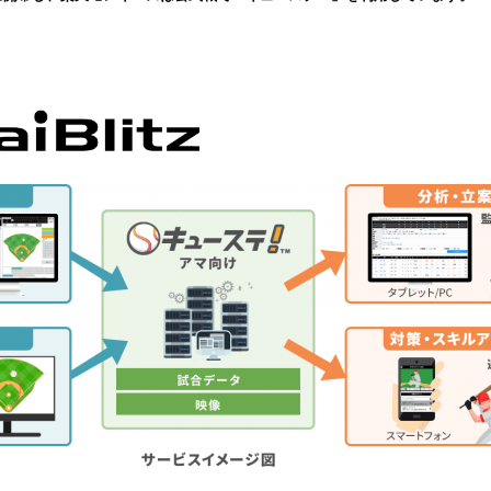
込
み
中
で
す