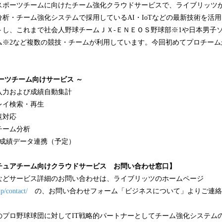
スポーツチームに向けたチーム強化クラウドサービスで、ライブリッツ
析・チーム強化システムで採用しているAI・IoTなどの最新技術を活用し
トし、これまで社会人野球チームＪＸ-ＥＮＥＯＳ野球部※1や日本男子
ム※2など複数の競技・チームが利用しています。今回初めてプロチーム
ーツチーム向けサービス ～
入力および成績自動集計
レイ検索・再生
覧対応
チーム分析
L成績データ連携（予定）
チュアチーム向けクラウドサービス お問い合わせ窓口】
などサービス詳細のお問い合わせは、ライブリッツのホームページ
jp/contact/
の、お問い合わせフォーム「ビジネスについて」よりご連絡
のプロ野球球団に対してIT戦略的パートナーとしてチーム強化システム