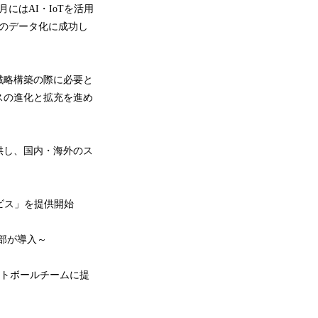
にはAI・IoTを活用
等のデータ化に成功し
戦略構築の際に必要と
スの進化と拡充を進め
供し、国内・海外のス
ビス」を提供開始
部が導入～
フトボールチームに提