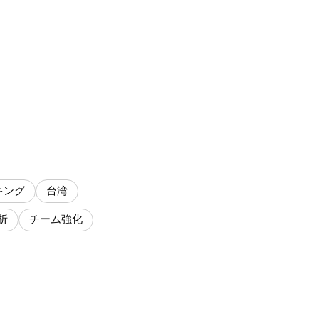
キング
台湾
析
チーム強化