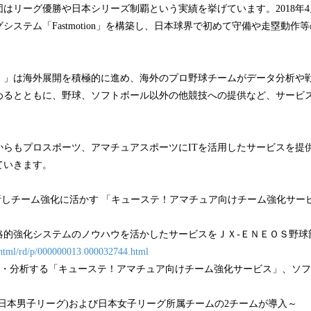
はリーグ優勝や日本シリーズ制覇という実績を挙げています。2018年4月
システム「Fastmotion」を構築し、日本球界で初めて守備や走塁動作
！」は海外展開を積極的に進め、海外のプロ野球チームがデータ分析や
めるとともに、野球、ソフトボール以外の他競技への提供など、サービ
からもプロスポーツ、アマチュアスポーツにITを活用したサービスを提
ていきます。
析しチーム強化に活かす 「キューステ！アマチュア向けチーム強化サー
略的強化システムのノウハウを活かしたサービスをＪＸ-ＥＮＥＯＳ野球
n/html/rd/p/000000013.000032744.html
管理・分析する「キューステ！アマチュア向けチーム強化サービス」、ソ
日本男子リーグ)および日本女子リーグ所属チームの2チームが導入～