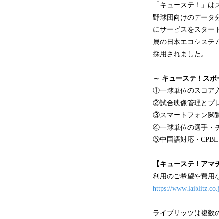
「キューステ！」は
野球団向けのデータ分
にサービスをスター
属の日本エコシステ
採用されました。
～ キューステ！スポ
①一球単位のスコア
②試合映像管理とプ
③スマートフォン閲
④一球単位の選手・
⑤中国語対応・CPB
【キューステ！アマ
利用のご希望や費用
https://www.laiblitz.co.
ライブリッツは複数