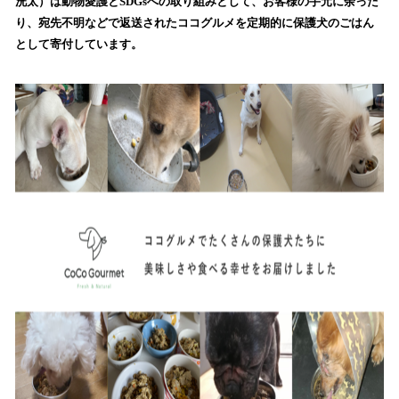
洸太）は動物愛護とSDGsへの取り組みとして、お客様の手元に余った
読
り、宛先不明などで返送されたココグルメを定期的に保護犬のごはん
み
として寄付しています。
込
み
中
で
す