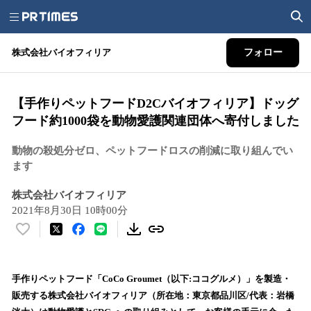
株式会社バイオフィリア
フォロー
【手作りペットフードD2Cバイオフィリア】ドッグ
フード約1000袋を動物愛護関連団体へ寄付しました
動物の殺処分ゼロ、ペットフードロスの削減に取り組んでい
ます
株式会社バイオフィリア
2021年8月30日 10時00分
い
い
ね
！
手作りペットフード「CoCo Groumet（以下:ココグルメ）」を製造・
数
販売する株式会社バイオフィリア（所在地：東京都品川区/代表：岩橋
を