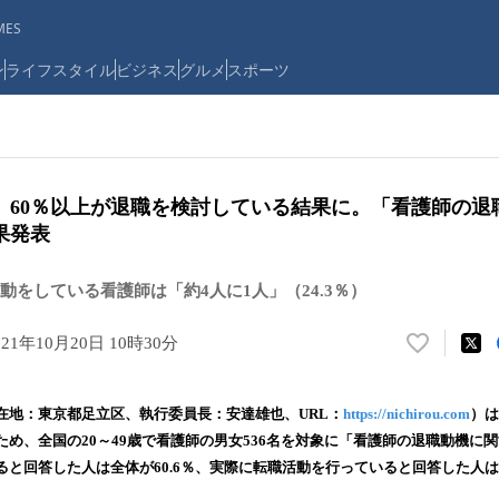
ES
ン
ライフスタイル
ビジネス
グルメ
スポーツ
。60％以上が退職を検討している結果に。「看護師の退
果発表
動をしている看護師は「約4人に1人」（24.3％）
021年10月20日 10時30分
い
い
ね
在地：東京都足立区、執行委員長：安達雄也、URL：
https://nichirou.com
）は
！
ため、全国の20～49歳で看護師の男女536名を対象に「看護師の退職動機に
数
と回答した人は全体が60.6％、実際に転職活動を行っていると回答した人は2
を
読