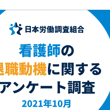
み
込
み
中
で
す