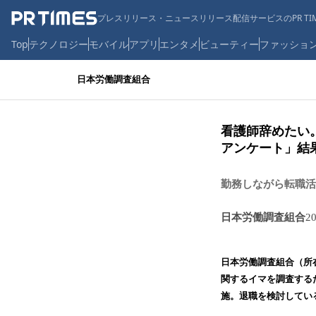
プレスリリース・ニュースリリース配信サービスのPR TIM
Top
テクノロジー
モバイル
アプリ
エンタメ
ビューティー
ファッショ
日本労働調査組合
看護師辞めたい
アンケート」結
勤務しながら転職活
日本労働調査組合
2
日本労働調査組合（所
関するイマを調査する
施。退職を検討している