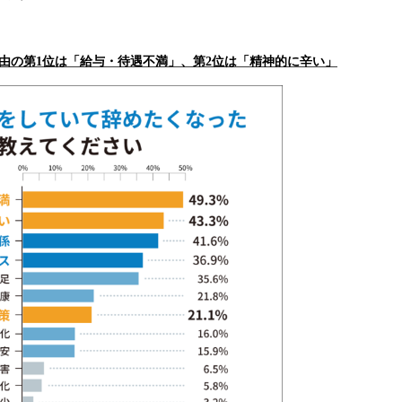
由の第
1位は「給与・待遇不満」、第2位は「精神的に辛い」