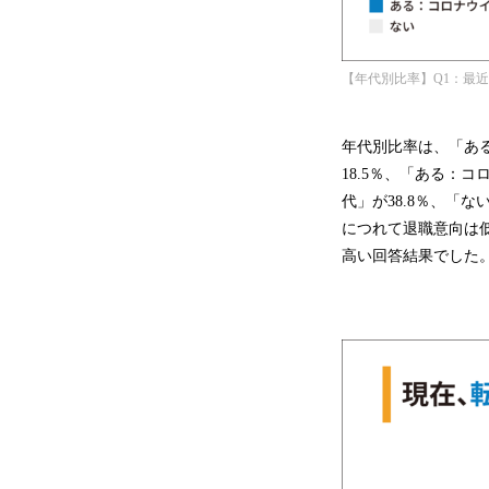
【年代別比率】Q1：最
年代別比率は、「ある：
18.5％、「ある：コ
代」が38.8％、「な
につれて退職意向は低
高い回答結果でした