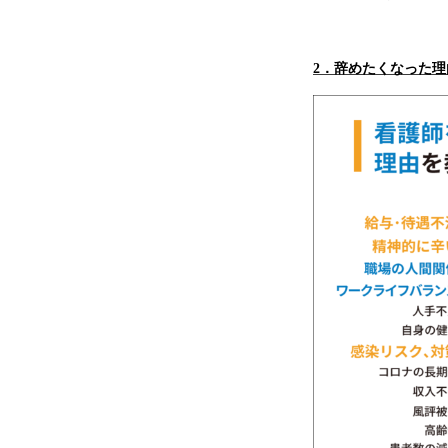
2
．
辞めたくなった理