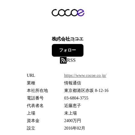
株式会社ココエ
4
フォロワー
フォロー
RSS
URL
https://www.cocoe.co.jp/
業種
情報通信
本社所在地
東京都港区赤坂 8-12-16
電話番号
03-6804-3755
代表者名
近藤恵子
上場
未上場
資本金
2400万円
設立
2016年02月