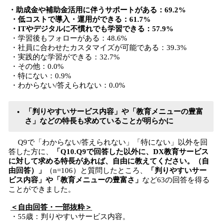
・助成金や補助金活用に伴うサポートがある：69.2%
・低コストで導入・運用ができる：61.7%
・ITやデジタルに不慣れでも学習できる：57.9%
・学習後もフォローがある：48.6%
・社員に合わせたカスタマイズが可能である：39.3%
・実践的な学習ができる：32.7%
・その他：0.0%
・特にない：0.9%
・わからない/答えられない：0.0%
「判りやすいサービス内容」や「教育メニューの豊富
さ」などの特長も求めていることが明らかに
Q9で「わからない/答えられない」「特にない」以外を回
答した方に、
「Q10.Q9で回答した以外に、DX教育サービス
に対して求める特長があれば、自由に教えてください。（自
由回答）」
（n=106）と質問したところ、
「判りやすいサー
ビス内容」や「教育メニューの豊富さ」
など63の回答を得る
ことができました。
＜自由回答・一部抜粋＞
・55歳：判りやすいサービス内容。