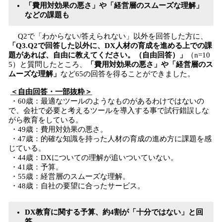
「費用対効果の悪さ」や「経営層のスムーズな理解」
などの課題も
Q2で「わからない/答えられない」以外を回答した方に、
「Q3.Q2で回答した以外に、DX人材の育成を進める上での課
題があれば、自由に教えてください。（自由回答）」
（n=10
5）と質問したところ、
「費用対効果の悪さ」や「経営層のス
ムーズな理解」
など65の回答を得ることができました。
＜自由回答・一部抜粋＞
・60歳：最適なツールのようなものがあるわけではないの
で、会社で必要と考えるツールを導入する事で試行錯誤しな
がら教育をしている。
・49歳：費用対効果の悪さ。
・47歳：的確な知識を持った人材の育成の進め方に課題を感
じている。
・44歳：DXについての理解が追いついていない。
・41歳：予算。
・55歳：経営層のスムーズな理解。
・48歳：自社の要望に合ったサービス。
DX教育に関する予算、約4割が「十分ではない」と回
答