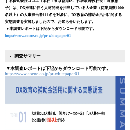
数
する株式会社ココエ（本社：東京都港区、代表取締役社長：近藤恵
を
子）は、DX推進に伴う人材開発を担当している大企業（従業員数1000
読
名以上）の人事担当者111名を対象に、DX教育の補助金活用に関する
み
実態調査を実施しましたので、お知らせいたします。
込
▼本調査レポートは下記からダウンロード可能です。
み
https://www.cocoe.co.jp/pr-whitepaper01
中
で
す
調査サマリー
▼本調査レポートは下記からダウンロード可能です。
https://www.cocoe.co.jp/pr-whitepaper01