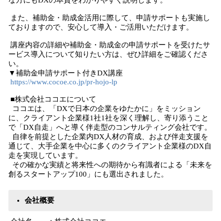
な方にもDXの本質をわかりやすく説明します。
また、補助金・助成金活用に際して、申請サポートも実施し
ておりますので、安心して導入・ご活用いただけます。
講座内容の詳細や補助金・助成金の申請サポートを受けたサ
ービス導入について知りたい方は、ぜひ詳細をご確認くださ
い。
▼補助金申請サポート付きDX講座
https://www.cocoe.co.jp/pr-hojo-lp
■株式会社ココエについて
ココエは、「DXで日本の企業をゆたかに」をミッション
に、クライアント企業様1社1社を深く理解し、寄り添うこと
で「DX自走」へと導く伴走型のコンサルティング会社です。
自律を前提とした企業内DX人材の育成、および伴走支援を
通じて、大手企業を中心に多くのクライアント企業様のDX自
走を実現しています。
その確かな実績と将来性への期待から有識者による「未来を
創るスタートアップ100」にも選出されました。
会社概要