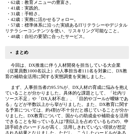
・62歳：教育メニューの豊富さ。
・41歳：実践的。
・31歳：手軽さ。
・42歳：実務に活かせるフォロー。
・57歳：標準体系に沿った実績あるITリテラシーやデジタル
リテラシーコンテンツを使い、リスキリング可能なこと。
・48歳：自社の要望に合ったサービス。
まとめ
今回は、DX推進に伴う人材開発を担当している大企業
（従業員数1000名以上）の人事担当者111名を対象に、DX教
育の補助金活用に関する実態調査を実施しました。
まず、人事担当者の95.5%が、DX人材の育成に悩みを抱え
ていることが分かりました。具体的な課題として、「社内リ
ソース不足」や「DX人材不在」、「目的やゴールが曖昧であ
る」などが半数以上から挙がりました。また、DX教育に関す
る予算については、約4割が不十分だと感じていることが分か
りました。DX教育について、国からの助成金や補助金を活用
できることを知っている人は7割以上を占めているものの、申
請手続きのハードルが高く、活用しきれていない現状が想定
される結果となりました。ただし、こうしたハードルがある