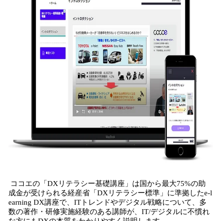
ココエの「DXリテラシー基礎講座」は​国から最大75%の助
成金が受けられる経産省「DXリテラシー標準」に準拠したe-l
earning DX講座で、ITトレンドやデジタル戦略について、多
数の著作・研修実施経験のある講師が、IT/デジタルに不慣れ