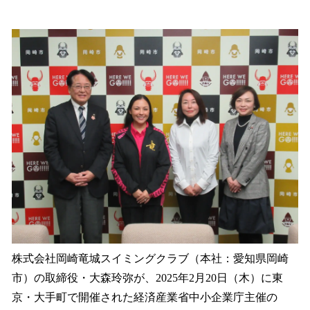
ね
！
数
を
読
み
込
み
中
で
す
株式会社岡崎竜城スイミングクラブ（本社：愛知県岡崎
市）の取締役・大森玲弥が、2025年2月20日（木）に東
京・大手町で開催された経済産業省中小企業庁主催の