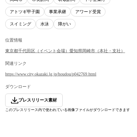
アトツギ甲子園
事業承継
アワード受賞
スイミング
水泳
障がい
位置情報
東京都
千代田区
（
イベント会場
）
愛知県
岡崎市
（
本社・支社
）
関連リンク
https://www.city.okazaki.lg.jp/houdou/p042769.html
ダウンロード
プレスリリース素材
このプレスリリース内で使われている画像ファイルがダウンロードできます