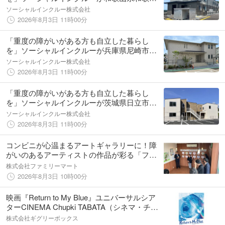
市でグループホームを８月１日にオープン
ソーシャルインクルー株式会社
2026年8月3日 11時00分
「重度の障がいがある方も自立した暮らし
を」ソーシャルインクルーが兵庫県尼崎市で
グループホームを８月１日にオープン
ソーシャルインクルー株式会社
2026年8月3日 11時00分
「重度の障がいがある方も自立した暮らし
を」ソーシャルインクルーが茨城県日立市で
グループホームを８月１日にオープン
ソーシャルインクルー株式会社
2026年8月3日 11時00分
コンビニが心温まるアートギャラリーに！障
がいのあるアーティストの作品が彩る「ファ
ミマギャラリー」8月1日（土）から宮城県内7
株式会社ファミリーマート
店舗で同時開催～新たに利府支援学校も参
2026年8月3日 10時00分
加、アートで地域との共生を支援～
映画『Return to My Blue』ユニバーサルシア
ターCINEMA Chupki TABATA（シネマ・チュ
プキ・タバタ）で上映決定！&追加舞台挨
株式会社ギグリーボックス