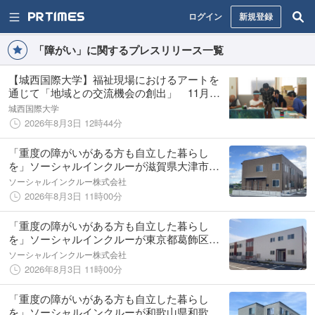
ログイン
新規登録
「障がい」に関するプレスリリース一覧
【城西国際大学】福祉現場におけるアートを
通じて「地域との交流機会の創出」 11月に
特別展を開催
城西国際大学
2026年8月3日 12時44分
「重度の障がいがある方も自立した暮らし
を」ソーシャルインクルーが滋賀県大津市で
グループホームを８月１日にオープン
ソーシャルインクルー株式会社
2026年8月3日 11時00分
「重度の障がいがある方も自立した暮らし
を」ソーシャルインクルーが東京都葛飾区で
グループホームを８月１日にオープン
ソーシャルインクルー株式会社
2026年8月3日 11時00分
「重度の障がいがある方も自立した暮らし
を」ソーシャルインクルーが和歌山県和歌山