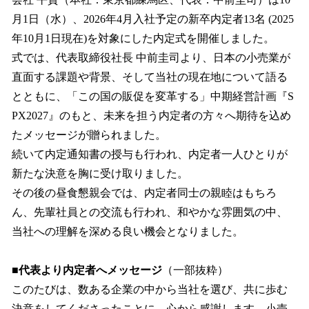
を
月1日（水）、2026年4月入社予定の新卒内定者13名 (2025
読
み
年10月1日現在)を対象にした内定式を開催しました。
込
式では、代表取締役社長 中前圭司より、日本の小売業が
み
直面する課題や背景、そして当社の現在地について語る
中
で
とともに、「この国の販促を変革する」中期経営計画『S
す
PX2027』のもと、未来を担う内定者の方々へ期待を込め
たメッセージが贈られました。
続いて内定通知書の授与も行われ、内定者一人ひとりが
新たな決意を胸に受け取りました。
その後の昼食懇親会では、内定者同士の親睦はもちろ
ん、先輩社員との交流も行われ、和やかな雰囲気の中、
当社への理解を深める良い機会となりました。
■代表より内定者へメッセージ
（一部抜粋）
このたびは、数ある企業の中から当社を選び、共に歩む
決意をしてくださったことに、心から感謝します。小売