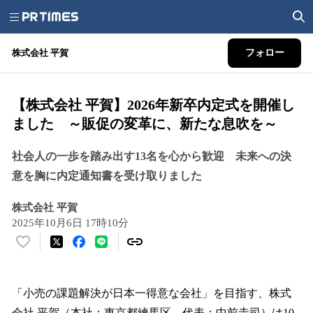
株式会社 平賀
フォロー
【株式会社 平賀】2026年新卒内定式を開催し
ました ～販促の変革に、新たな息吹を～
社会人の一歩を踏み出す13名を心から歓迎 未来への決
意を胸に内定通知書を受け取りました
株式会社 平賀
2025年10月6日 17時10分
い
い
ね
！
「小売の課題解決が日本一得意な会社」を目指す、株式
数
会社 平賀（本社：東京都練馬区、代表：中前圭司）は10