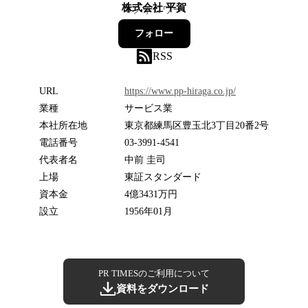
株式会社 平賀
0
フォロワー
フォロー
RSS
URL
https://www.pp-hiraga.co.jp/
業種
サービス業
本社所在地
東京都練馬区豊玉北3丁目20番2号
電話番号
03-3991-4541
代表者名
中前 圭司
上場
東証スタンダード
資本金
4億3431万円
設立
1956年01月
PR TIMESのご利用について
資料をダウンロード